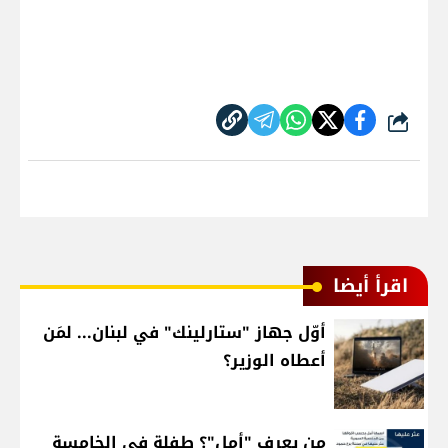
شارك
اقرأ أيضا
أوّل جهاز "ستارلينك" في لبنان... لمَن
أعطاه الوزير؟
من يعرف "أمل"؟ طفلة في الخامسة