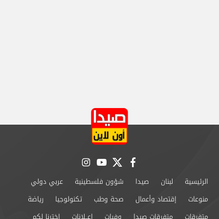
instagram
youtube
twitter
facebook
الرئيسية
لبنان
صيدا
شؤون فلسطينية
عربي دولي
منوعات
إقتصاد وأعمال
صحة وطب
تكنولوجيا
رياضة
متفرقات
متفرقات صيدا
وفيات
إعــلانات
إخترنا لكم