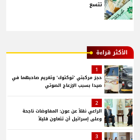
تتسع
الأكثر قراءة
1
حجز مركبتي 'توكتوك' وتغريم صاحبهما في
صيدا بسبب الإزعاج الصوتي
2
الراعي نقلاً عن عون: المفاوضات ناجحة
وعلى إسرائيل أن تتعاون قليلاً
3