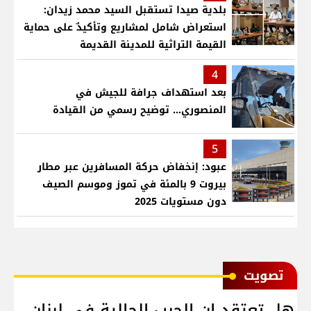
بلدية صيدا تستقبل السيد محمد زيدان:
استعراض شامل لمشاريع وتأكيدٌ على حماية
القيمة التراثية للمدينة القديمة
4
بعد استهداف جرافة للجيش في
المنصوري... توضيح رسمي من القيادة
5
عبود: إنخفاض حركة المسافرين عبر مطار
بيروت 9 بالمئة في تموز وموسم الصيف
دون مستويات 2025
ﺗﺼﻮﻳﺖ
هل تعتقد ان الحرب الحالية في لبنان