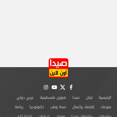
instagram
youtube
twitter
facebook
الرئيسية
لبنان
صيدا
شؤون فلسطينية
عربي دولي
منوعات
إقتصاد وأعمال
صحة وطب
تكنولوجيا
رياضة
متفرقات
متفرقات صيدا
وفيات
إعــلانات
إخترنا لكم