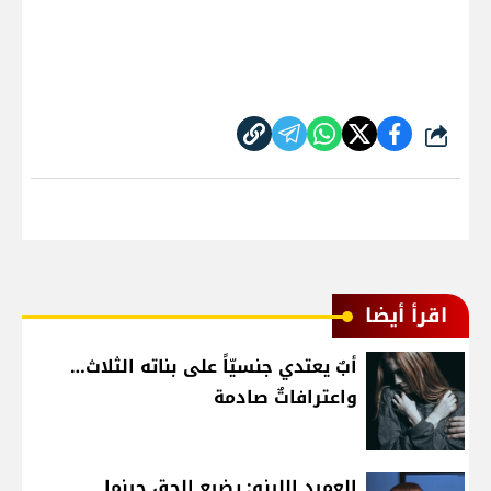
شارك
اقرأ أيضا
أبٌ يعتدي جنسيّاً على بناته الثلاث…
واعترافاتٌ صادمة
العميد اللينو: يضيع الحق حينما