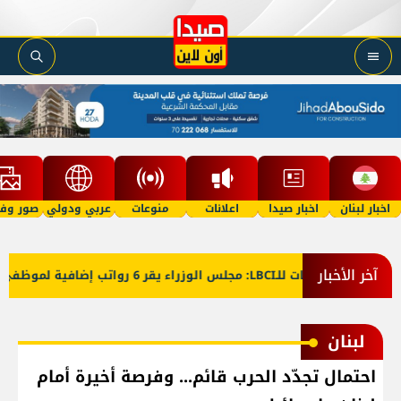
اخبار لبنان
اخبار صيدا
اعلانات
منوعات
عربي ودولي
صور وفي
آخر الأخبار
معلومات للـLBCI: مجلس الوزراء يقر 6 رواتب إضافية لموظفي القطاع العام وصرف الفروقات بأثر رجعي منذ آذار
لبنان
احتمال تجدّد الحرب قائم... وفرصة أخيرة أمام