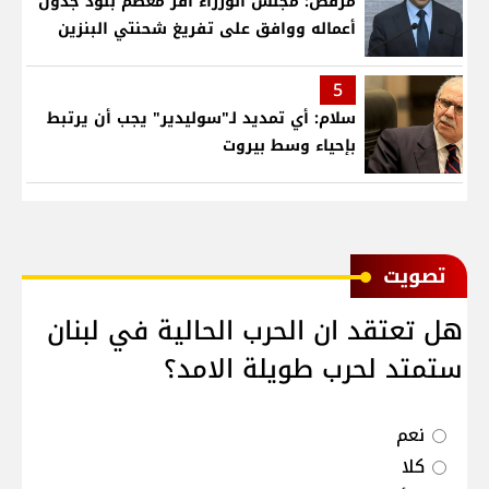
مرقص: مجلس الوزراء أقر معظم بنود جدول
أعماله ووافق على تفريغ شحنتي البنزين
5
سلام: أي تمديد لـ"سوليدير" يجب أن يرتبط
بإحياء وسط بيروت
ﺗﺼﻮﻳﺖ
هل تعتقد ان الحرب الحالية في لبنان
ستمتد لحرب طويلة الامد؟
نعم
كلا