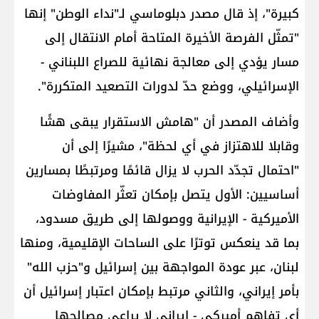
كبيرة"، إذ قال مصدر دبلوماسي لـ"نداء الوطن" إنها
"تمثّل الفرصة الأخيرة المتاحة أمام الانتقال إلى
مسار يؤدي إلى معالجة نهائية للصراع اللبناني -
الإسرائيلي، ووضع حدّ لدورات التصعيد المتكررة".
وأضاف المصدر أن "هامش الاستقرار يبقى هشًا
وقابلا للاهتزاز في أي لحظة"، مشيرًا إلى أن
"احتمال تجدّد الحرب لا يزال قائمًا ومرتبطًا بمسارين
أساسيين: الأول يتصل بإمكان تعثّر المفاوضات
الأميركية - الإيرانية ووصولها إلى طريق مسدود،
بما قد ينعكس توترًا على الساحات الإقليمية، ومنها
لبنان، عبر عودة المواجهة بين إسرائيل و"حزب الله"
بأمر إيراني، والثاني مرتبط بإمكان اعتبار إسرائيل أن
أي تفاهم أميركي - إيراني لا يراعي مصالحها