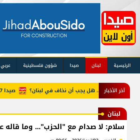
الرئيسية
لبنان
صيدا
شؤون فلسطينية
عربي 
زلزال مصر... هل يجب أن نخاف في لبنان؟
صيدا 2027.. فلنجعلها قصة يرويها لبنان
آخر الأخبار
لبنان
سلام: لا صدام مع "الحزب"... وما قاله 