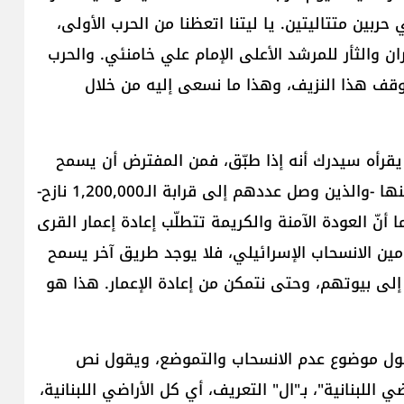
بين متتاليتين. يا ليتنا اتعظنا من الحرب الأولى،
ان والثأر للمرشد الأعلى الإمام علي خامنئي. والحرب
وقف هذا النزيف، وهذا ما نسعى إليه من خلال
يقرأه سيدرك أنه إذا طبّق، فمن المفترض أن يسمح
بعودة آمنة وكريمة لأهلنا إلى بيوتهم التي هُجّروا منها -والذين وصل عددهم إلى قرابة الـ1,200,000 نازح-
أنّ العودة الآمنة والكريمة تتطلّب إعادة إعمار القرى
أمين الانسحاب الإسرائيلي، فلا يوجد طريق آخر يسمح
لى بيوتهم، وحتى نتمكن من إعادة الإعمار. هذا هو
 حول موضوع عدم الانسحاب والتموضع، ويقول نص
ي اللبنانية"، بـ"ال" التعريف، أي كل الأراضي اللبنانية،