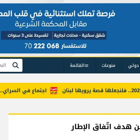
دولي
منوعات
القائمة
بحث
اجتماع في السراي... وه
عن هدف اتّفاق الإطار