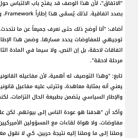
"الاتفاق"، لأن هذا الوصف قد يفتح باب الالتباس حول م
بصدد اتفاقية. لذلك يُسمّى هذا إطاراً Framework، وليس Framework Agreement. وهذه نقطة مهمة".
أضاف: "أنا أوضح ذلك حتى نعرف جميعاً عن ما نتحدث. ن
توجيهي للمفاوضات يحدد مسارها. وضمن هذا الإطار 
اتفاقات لاحقة، بل إن النص، ولا سيما في المادة الث
مرحلة لاحقة".
تابع: "وهذا التوصيف له أهمية، لأن مفاعيله القانوني
يعني أنه بمثابة معاهدة، وتترتب عليه مفاعيل قانوني
والإطار السياسي يتضمن بطبيعة الحال التزامات، لكن
وأكد أن "هدفنا هو عودة الناس إلى بيوتهم. لكن علينا
مفاوضات، ولا هواة لقاءات مع المسؤولين الأميركيين
وصلنا إلى ما وصلنا إليه نتيجة حربين، كي لا نقول م