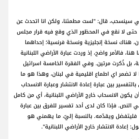
لي سينسحب، قال: "لست مطمئنا، ولكن انا اتحدث عن
ية حتى لا نقع في المحظور الذي وقع فيه قرار مجلس
ر الصادر عام 1967. وكما تعلمون، هناك نسخة إنجليزية ونسخة فرنسية؛ إحداهما
Territorie، والأخرى تقول The Territories. أما هنا، فالأمر واضح، إذ وردت عبارة الأراضي اللبنانية
ية، بل ذُكرت مرتين. وفي الفقرة الخامسة اسرائيل
لا تضمر اي اطماع اقليمية في لبنان، وهذا هو ما
فسير بين عبارة إعادة الانتشار وعبارة الانسحاب
ن يكون الانسحاب خارج الأراضي اللبنانية، أي من كامل
في النص. فإذا كان لدى أحد تفسير للفرق بين عبارة
ية، فليتفضل ويقدّمه. بالنسبة إليّ، ما يهمني هو
 إعادة الانتشار خارج الأراضي اللبنانية".