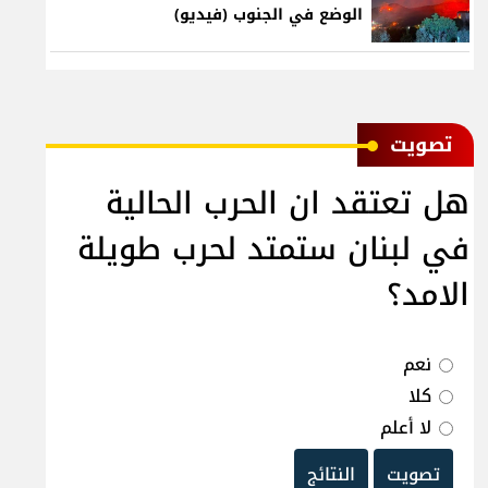
الوضع في الجنوب (فيديو)
ﺗﺼﻮﻳﺖ
هل تعتقد ان الحرب الحالية
في لبنان ستمتد لحرب طويلة
الامد؟
نعم
كلا
لا أعلم
تصويت
النتائج