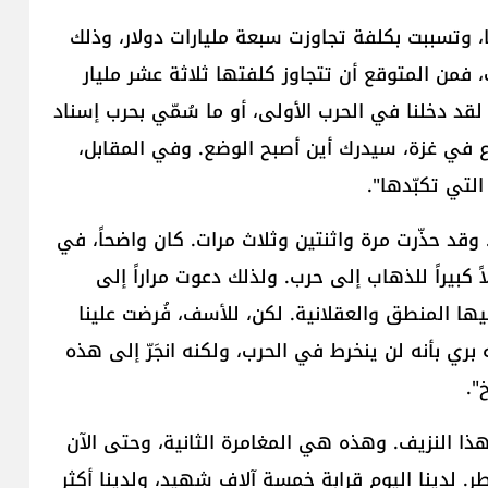
، وتسببت بكلفة تجاوزت سبعة مليارات دولار، وذلك
 فمن المتوقع أن تتجاوز كلفتها ثلاثة عشر مليار
لقد دخلنا في الحرب الأولى، أو ما سُمّي بحرب إسناد
اع في غزة، سيدرك أين أصبح الوضع. وفي المقابل،
التي تكبّدها".
وقد حذّرت مرة واثنتين وثلاث مرات. كان واضحاً، في
 كبيراً للذهاب إلى حرب. ولذلك دعوت مراراً إلى
يها المنطق والعقلانية. لكن، للأسف، فُرضت علينا
بري بأنه لن ينخرط في الحرب، ولكنه انجَرّ إلى هذه
 النزيف. وهذه هي المغامرة الثانية، وحتى الآن
ر. لدينا اليوم قرابة خمسة آلاف شهيد، ولدينا أكثر