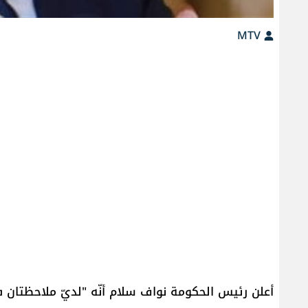
MTV
أعلن رئيس الحكومة نواف سلام أنّه "لديّ ملاحظتان 