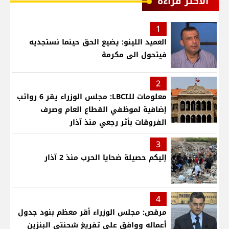
الأكثر قراءة
1
العميد اللينو: يضيع الحق حينما نستجديه
فيتحول الى مكرمة
2
معلومات للـLBCI: مجلس الوزراء يقر 6 رواتب
إضافية لموظفي القطاع العام وصرف
الفروقات بأثر رجعي منذ آذار
3
إليكم حصيلة ضحايا الحرب منذ 2 آذار
4
مرقص: مجلس الوزراء أقر معظم بنود جدول
أعماله ووافق على تفريغ شحنتي البنزين