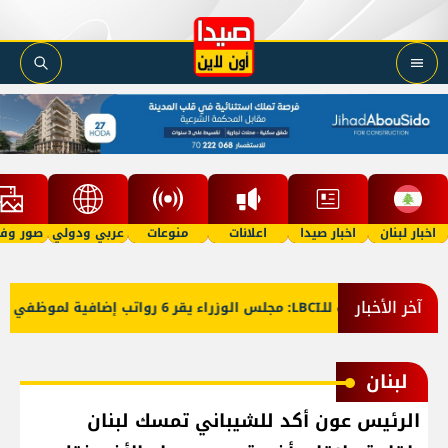
اخبار لبنان
اخبار صيدا
اعلانات
منوعات
عربي ودولي
صور وفي
آخر الأخبار
معلومات للـLBCI: مجلس الوزراء يقر 6 رواتب إضافية لموظفي القطاع العام وصرف الفروقات بأثر رجعي منذ آذار
لبنان
الرئيس عون أكد للشيباني تمسك لبنان