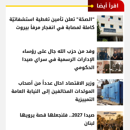
اقرأ أيضا
"الصحّة" تعلن تأمين تغطية استشفائيّة
كاملة لمصابة في انفجار مرفأ بيروت
وفد من حزب الله جال على رؤساء
الإدارات الرسمية في سراي صيدا
الحكومي
وزير الاقتصاد احال عدداً من أصحاب
المولدات المخالفين إلى النيابة العامة
التمييزية
صيدا 2027.. فلنجعلها قصة يرويها
لبنان