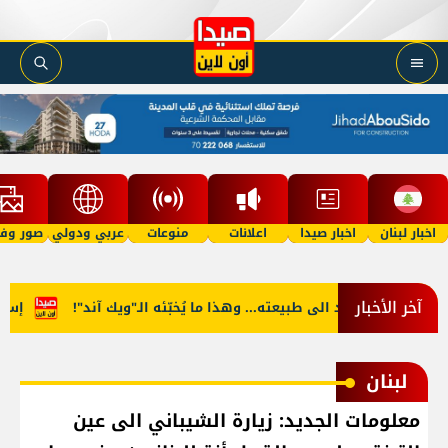
اخبار لبنان
اخبار صيدا
اعلانات
منوعات
عربي ودولي
صور وفي
آخر الأخبار
طقس آب يعود الى طبيعته... وهذا ما يُخبّئه الـ"ويك آند"!
إسرائيل
لبنان
معلومات الجديد: زيارة الشيباني الى عين