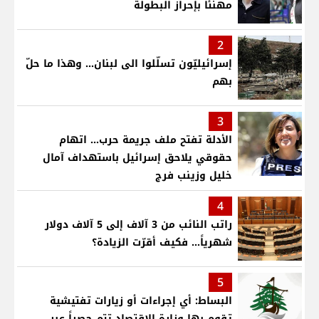
مهنئا بإحراز البطولة
2
إسرائيليّون تسلّلوا الى لبنان... وهذا ما حلّ
بهم
3
الأدلة تفتح ملف جريمة حرب... اتهام
حقوقي يلاحق إسرائيل باستهداف آمال
خليل وزينب فرج
4
راتب النائب من 3 آلاف إلى 5 آلاف دولار
شهرياً... فكيف أقرّت الزيادة؟
5
البساط: أي إجراءات أو زيارات تفتيشية
تقوم بها وزارة الاقتصاد تتم حصراً عبر