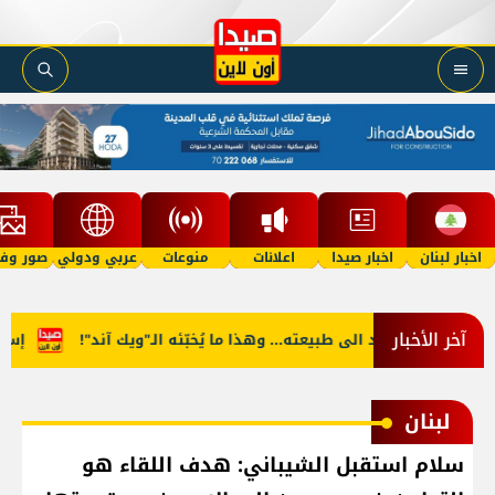
اخبار لبنان
اخبار صيدا
اعلانات
منوعات
عربي ودولي
صور وفي
آخر الأخبار
طقس آب يعود الى طبيعته... وهذا ما يُخبّئه الـ"ويك آند"!
إسرائيل
لبنان
سلام استقبل الشيباني: هدف اللقاء هو