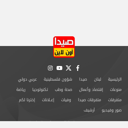
instagram
youtube
twitter
facebook
الرئيسية
لبنان
صيدا
شؤون فلسطينية
عربي دولي
منوعات
إقتصاد وأعمال
صحة وطب
تكنولوجيا
رياضة
متفرقات
متفرقات صيدا
وفيات
إعــلانات
إخترنا لكم
صور وفيديو
أرشيف
من نحن
سياسة الخصوصية
اتصل بنا