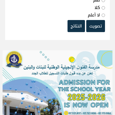
نعم
كلا
لا أعلم
تصويت
النتائج