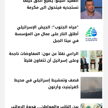
العميد اللينو: يضيع الحق حينما
نستجديه فيتحول الى مكرمة
"مياه الجنوب": الجيش الإسرائيلي
أطلق النار على عمال من المؤسسة
في عيتا الجبل
الراعي نقلاً عن عون: المفاوضات ناجحة
وعلى إسرائيل أن تتعاون قليلاً
قصف وتمشيط إسرائيلي في محيط
كفرتبنيت وأرنون
بين النائب والمواطن... فجوة الرواتب