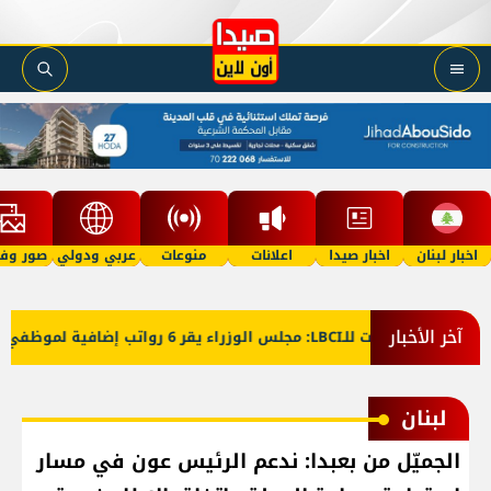
اخبار لبنان
اخبار صيدا
اعلانات
منوعات
عربي ودولي
صور وفي
آخر الأخبار
معلومات للـLBCI: مجلس الوزراء يقر 6 رواتب إضافية لموظفي القطاع العام وصرف الفروقات بأثر رجعي منذ آذار
لبنان
الجميّل من بعبدا: ندعم الرئيس عون في مسار