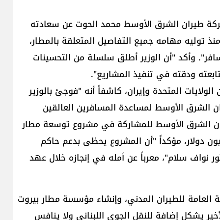
شركة طيران الشرق الأوسط محمد الحوت عن سعادته
 منذ توليه مهامه جميع التفاصيل المتعلقة بالمطار،
سافر". وأكد "أن الوزير أطلق سلسلة من التحسينات
تابعته ودقته في تنفيذ المشاريع".
الولايات المتحدة وإيران، كاشفاً أنه "فوجئ بالوزير
 الشرق الأوسط لمساعدة المسافرين العالقين
ران الشرق الأوسط للمشاركة في مشروع توسعة مطار
لحريري الدولي، الذي تقدر كلفته بنحو 500 مليون دولار، مؤكداً "أن المشروع يحظى بدعم حاكم
 نواف سلام"، معرباً عن أمله في إنجازه خلال عهد
 العامة للطيران المدني، وإنشاء مؤسسة مطار بيروت
أخير يشكل إضافة للنقل الجوي اللبناني ولا ينافس