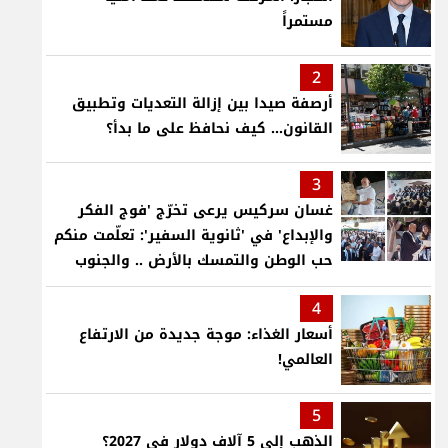
مستمراً
2
أرصفة صيدا بين إزالة التعديات وتطبيق
القانون... كيف نحافظ على ما بدأ؟
3
غسان سركيس يرعى تخرّج 'فوج الفكر
والإبداع' في 'ثانوية السفير': تعلّمت منكم
حب الوطن والتمسك بالأرض .. والجنوب
هو عزة وكرامة لبنان
4
أسعار الغذاء: موجة جديدة من الارتفاع
العالمي!
5
الذهب إلى 5 آلاف دولار في 2027؟