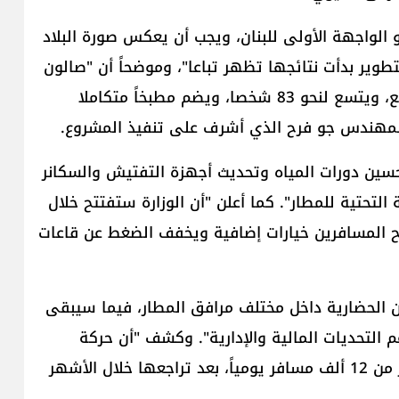
 الواجهة الأولى للبنان، ويجب أن يعكس صورة البلاد
لتطوير بدأت نتائجها تظهر تباعا"، وموضحاً أن "صالون
الشرف الجديد يمتد على مساحة تقارب 1100 متر مربع، ويتسع لنحو 83 شخصا، ويضم مطبخاً متكاملا
 المهندس جو فرح الذي أشرف على تنفيذ المشروع.
سين دورات المياه وتحديث أجهزة التفتيش والسكانر
التحتية للمطار". كما أعلن "أن الوزارة ستفتتح خلال
لاثة المقبلة ممراً سريعاً (Fast Track)، يمنح المسافرين خيارات إضافية ويخفف الضغط عن قاعات
ن الحضارية داخل مختلف مرافق المطار، فيما سيبقى
م التحديات المالية والإدارية". وكشف "أن حركة
الوافدين بدأت تستعيد زخمها، مع تسجيل وصول أكثر من 12 ألف مسافر يومياً، بعد تراجعها خلال الأشهر