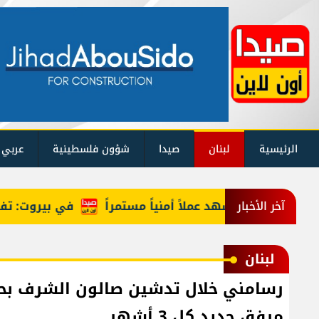
الرئيسية
لبنان
صيدا
شؤون فلسطينية
عربي 
لمرحلة ستشهد عملاً أمنياً مستمراً
في بيروت: تفكيك شب
آخر الأخبار
لبنان
رسامني خلال تدشين صالون الشرف بحلته
مرفق جديد كل 3 أشهر