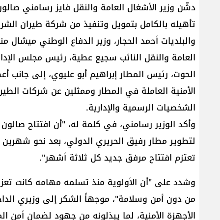
دشّن وزير الأشغال العامة والنقل ​فايز رسامني​ صالون
تأهيله بالكامل بتمويل وتنفيذ من شركة طيران الشر
والبلديات ​أحمد الحجار​، وزير الدفاع الوطني ​ميشال من
العامة والنقل النائب ​سجيع عطية​، رئيس مجلس الإدا
الحوت​، رئيس المطار ​إبراهيم أبو عليوي​، إلى جانب أ
الأمنية العاملة في المطار وممثلين عن شركات الطير
الشخصيات الرسمية والإدارية.
وأكد الوزير رسامني، في كلمة له، "أن افتتاح صا
لتطوير مطار رفيق الحريري الدولي، بعد نحو شهرين من 
تعتزم افتتاح مرفق جديد كل ثلاثة أشهر".
وشدد على "أن الأولوية منذ تسلمه مهامه كانت تعزيز
من دون أمن وسلامة"، موجهاً الشكر إلى وزيري الداخل
الأجهزة الأمنية، لما يبذلونه من جهود لضمان أمن ال