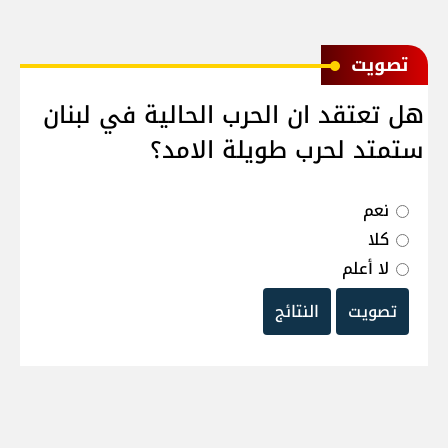
ﺗﺼﻮﻳﺖ
هل تعتقد ان الحرب الحالية في لبنان
ستمتد لحرب طويلة الامد؟
نعم
كلا
لا أعلم
تصويت
النتائج