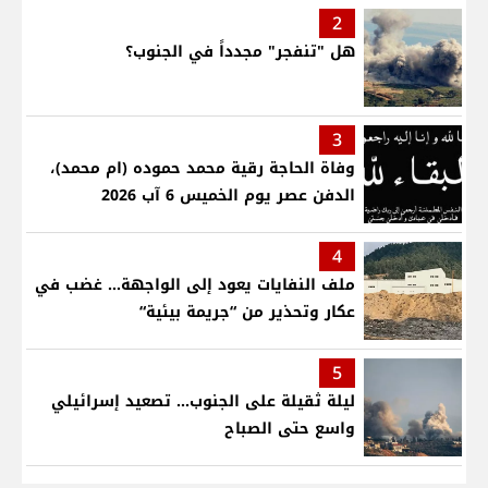
2
هل "تنفجر" مجدداً في الجنوب؟
3
وفاة الحاجة رقية محمد حموده (ام محمد)،
الدفن عصر يوم الخميس 6 آب 2026
4
ملف النفايات يعود إلى الواجهة… غضب في
عكار وتحذير من “جريمة بيئية“
5
ليلة ثقيلة على الجنوب... تصعيد إسرائيلي
واسع حتى الصباح