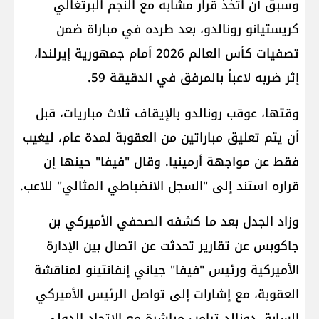
وسبق أن اتُخذ قرار مشابه مع النجم البرتغالي
كريستيانو رونالدو، بعد طرده في مباراة ضمن
تصفيات كأس العالم 2026 أمام جمهورية إيرلندا،
إثر ضربه لاعباً بالمرفق في الدقيقة 59.
وقتها، عوقب رونالدو بالإيقاف ثلاث مباريات، قبل
أن يتم تعليق مباراتين من العقوبة لمدة عام، ليغيب
فقط عن مواجهة أرمينيا. وقال "فيفا" حينها إن
قراره استند إلى "السجل الانضباطي المثالي" للاعب.
وزاد الجدل بعد ما كشفه الصحفي الأميركي بن
جاكوبس عن تقارير تحدثت عن اتصال بين الإدارة
الأميركية ورئيس "فيفا" جياني إنفانتينو لمناقشة
العقوبة، مع إشارات إلى تواصل الرئيس الأميركي
السابق دونالد ترامب مباشرة مع الاتحاد الدولي