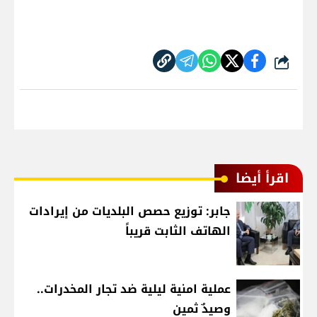
شارك
اقرأ أيضا
جابر: توزيع حصص البلديات من إيرادات
الهاتف الثابت قريباً
عملية امنية ليلية ضد تجار المخدرات..
وصيدٌ ثمين