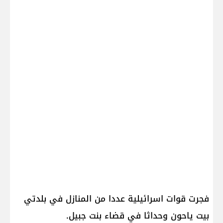
فجرت قوات اسرائيلية عددا من المنازل في بلدتي ​
بيت ياحون​ و​حداثا​ في قضاء ​بنت جبيل​.