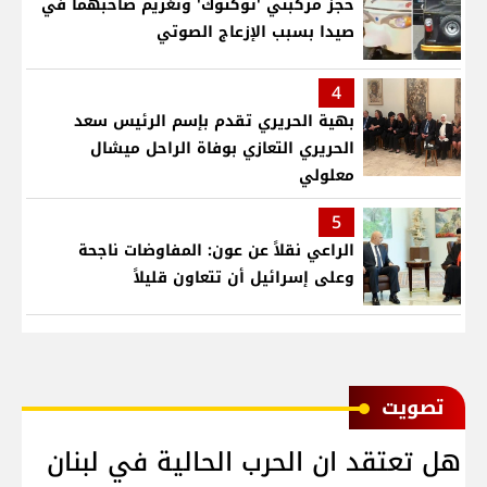
حجز مركبتي 'توكتوك' وتغريم صاحبهما في
صيدا بسبب الإزعاج الصوتي
4
بهية الحريري تقدم بإسم الرئيس سعد
الحريري التعازي بوفاة الراحل ميشال
معلولي
5
الراعي نقلاً عن عون: المفاوضات ناجحة
وعلى إسرائيل أن تتعاون قليلاً
ﺗﺼﻮﻳﺖ
هل تعتقد ان الحرب الحالية في لبنان