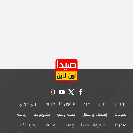
instagram
youtube
twitter
facebook
الرئيسية
لبنان
صيدا
شؤون فلسطينية
عربي دولي
منوعات
إقتصاد وأعمال
صحة وطب
تكنولوجيا
رياضة
متفرقات
متفرقات صيدا
وفيات
إعــلانات
إخترنا لكم