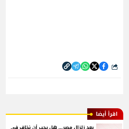
شارك
اقرأ أيضا
بعد زلزال مصر... هل يجب أن نخاف في