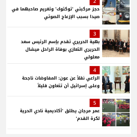
2
حجز مركبتي 'توكتوك' وتغريم صاحبهما في
صيدا بسبب الإزعاج الصوتي
3
بهية الحريري تقدم بإسم الرئيس سعد
الحريري التعازي بوفاة الراحل ميشال
معلولي
4
الراعي نقلاً عن عون: المفاوضات ناجحة
وعلى إسرائيل أن تتعاون قليلاً
5
عمر مرجان يطلق 'أكاديمية نادي الحرية
لكرة القدم'