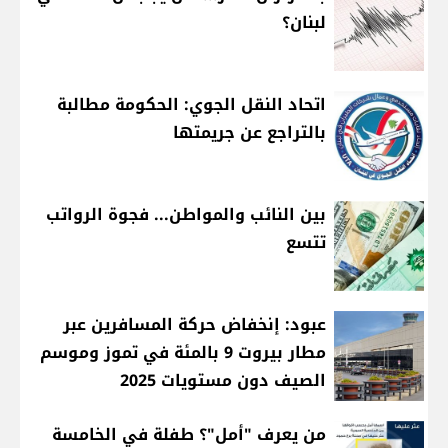
لبنان؟
اتحاد النقل الجوي: الحكومة مطالبة
بالتراجع عن جريمتها
بين النائب والمواطن... فجوة الرواتب
تتسع
عبود: إنخفاض حركة المسافرين عبر
مطار بيروت 9 بالمئة في تموز وموسم
الصيف دون مستويات 2025
من يعرف "أمل"؟ طفلة في الخامسة