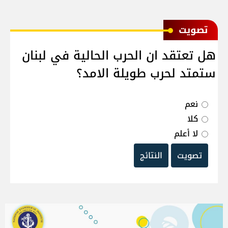
ﺗﺼﻮﻳﺖ
هل تعتقد ان الحرب الحالية في لبنان
ستمتد لحرب طويلة الامد؟
نعم
كلا
لا أعلم
تصويت
النتائج