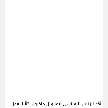
أكّد الرّئيس الفرنسي ​إيمانويل ماكرون​، "أنّنا نعمل