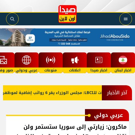
اخبار لبنان
اخبار صيدا
اعلانات
منوعات
عربي ودولي
صور وفي
آخر الأخبار
معلومات للـLBCI: مجلس الوزراء يقر 6 رواتب إضافية لموظفي القطاع العام وصرف الفروقات بأثر رجعي منذ آذار
عربي دولي
ماكرون: زيارتي إلى سوريا ستستمر ولن