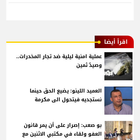
اقرأ أيضا
عملية امنية ليلية ضد تجار المخدرات..
وصيدٌ ثمين
العميد اللينو: يضيع الحق حينما
نستجديه فيتحول الى مكرمة
بو صعب: إصرار على أن يمر قانون
العفو ولقاء في مكتبي الاثنين مع