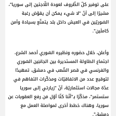
على توفير كلّ الظّروف لعودة اللّاجئين إلى ​سوريا​"،
مشيرًا إلى أنّ "لا شيء يمكن أن يقوّض رغبة
السّوريّين في العيش داخل بلد يتمتّع بسيادة وأمن
كاملَين".
وأعلن، خلال حضوره ونظيره السّوري ​أحمد الشرع​،
اجتماع الطاولة المستديرة بين الجانبَين السّوري
والفرنسي في قصر الشّعب في دمشق، تمهيدًا
لتوقيع عدد من الاتفاقيّات ومذكّرات التفاهم في
عدّة مجالات استثماريّة، أنّ "زيارتي إلى سوريا
ستستمر"، مذكّرًا بـ"أنّنا كنّا أوّل مَن رفع العقوبات عن
سوريا، وهناك خطط أخرى لمواصلة العمل مع
دمشق".