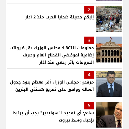
2
إليكم حصيلة ضحايا الحرب منذ 2 آذار
3
معلومات للـLBCI: مجلس الوزراء يقر 6 رواتب
إضافية لموظفي القطاع العام وصرف
الفروقات بأثر رجعي منذ آذار
4
مرقص: مجلس الوزراء أقر معظم بنود جدول
أعماله ووافق على تفريغ شحنتي البنزين
5
سلام: أي تمديد لـ"سوليدير" يجب أن يرتبط
بإحياء وسط بيروت