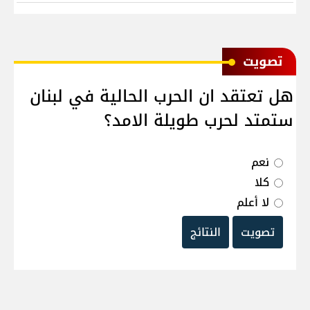
ﺗﺼﻮﻳﺖ
هل تعتقد ان الحرب الحالية في لبنان
ستمتد لحرب طويلة الامد؟
نعم
كلا
لا أعلم
تصويت
النتائج