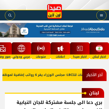
اخبار لبنان
اخبار صيدا
اعلانات
منوعات
عربي ودولي
صور وفي
آخر الأخبار
معلومات للـLBCI: مجلس الوزراء يقر 6 رواتب إضافية لموظفي القطاع العام وصرف الفروقات بأثر رجعي منذ آذار
لبنان
بري دعا الى جلسة مشتركة للجان النيابية