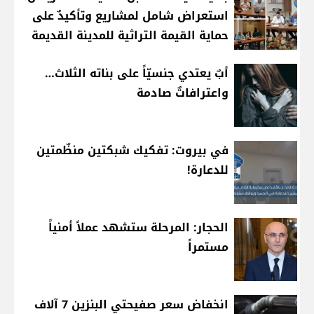
استعراض شامل لمشاريع وتأكيدٌ على
حماية القيمة التراثية للمدينة القديمة
أبٌ يعتدي جنسيّاً على بناته الثلاث…
واعترافاتٌ صادمة
في بيروت: تفكيك شبكتين منظّمتين
للدعارة!
الحجار: المرحلة ستشهد عملاً أمنياً
مستمراً
انخفاض سعر صفيحتي البنزين 7 آلاف