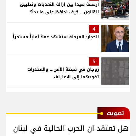
أرصفة صيدا بين إزالة التعديات وتطبيق
القانون... كيف نحافظ على ما بدأ؟
4
الحجار: المرحلة ستشهد عملاً أمنياً مستمراً
5
زوجان في قبضة الأمن... والمخدرات
تقودهما إلى الاعتراف
ﺗﺼﻮﻳﺖ
هل تعتقد ان الحرب الحالية في لبنان