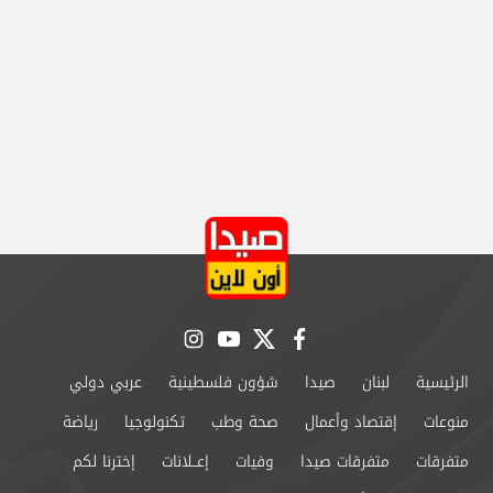
instagram
youtube
twitter
facebook
الرئيسية
لبنان
صيدا
شؤون فلسطينية
عربي دولي
منوعات
إقتصاد وأعمال
صحة وطب
تكنولوجيا
رياضة
متفرقات
متفرقات صيدا
وفيات
إعــلانات
إخترنا لكم