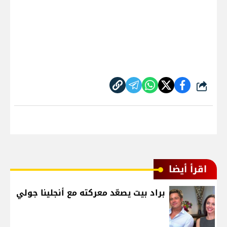
شارك
اقرأ أيضا
براد بيت يصعّد معركته مع أنجلينا جولي