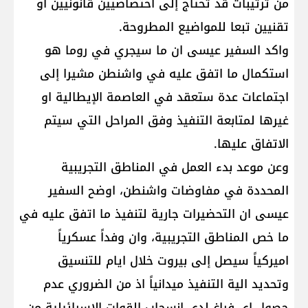
من ترتيبات قد تحتاج إلى اختصاصيين قانونيين او
تقنيين تبعا للمواضيع المطروحة.
واكد السفير عيسى ان ما سيجري في روما هو
استكمال ما اتفق عليه في واشنطن مشيرا إلى
اجتماعات عدة ستعقد في العاصمة الإيطالية او
غيرها لمتابعة التنفيذ وفق المراحل التي سيتم
الاتفاق عليها.
وعن موعد بدء العمل في المناطق التجريبية
المحددة في مفاوضات واشنطن، اوضح السفير
عيسى ان التحضيرات جارية لتنفيذ ما اتفق عليه في
ما خص المناطق التجريبية، وان وفداً عسكرياً
اميركياً سيصل إلى بيروت خلال ايام للتنسيق
وتحديد الية التنفيذ ميدانياً اذ من الضروري عدم
حصول اي فراغ لدى انسحاب القوات الاسرائيلية من