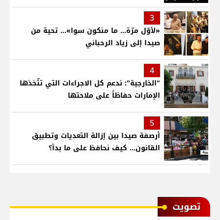
3
«لأوّل مرّة… ما منكون سوا»… تحية من
صيدا إلى زياد الرحباني
4
"الخارجية": ندعم كل الاجراءات التي تتّخذها
الإمارات حفاظاً على ملاحتها
5
أرصفة صيدا بين إزالة التعديات وتطبيق
القانون... كيف نحافظ على ما بدأ؟
ﺗﺼﻮﻳﺖ