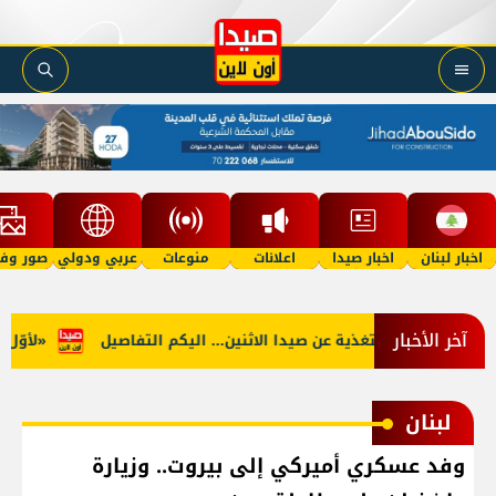
اخبار لبنان
اخبار صيدا
اعلانات
منوعات
عربي ودولي
صور وفي
آخر الأخبار
نوب: توقف التغذية عن صيدا الاثنين... اليكم التفاصيل
«لأوّل مرّ
لبنان
وفد عسكري أميركي إلى بيروت.. وزيارة