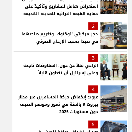
استعراض شامل لمشاريع وتأكيدٌ على
حماية القيمة التراثية للمدينة القديمة
2
حجز مركبتي 'توكتوك' وتغريم صاحبهما
في صيدا بسبب الإزعاج الصوتي
3
الراعي نقلاً عن عون: المفاوضات ناجحة
وعلى إسرائيل أن تتعاون قليلاً
4
عبود: إنخفاض حركة المسافرين عبر مطار
بيروت 9 بالمئة في تموز وموسم الصيف
دون مستويات 2025
5