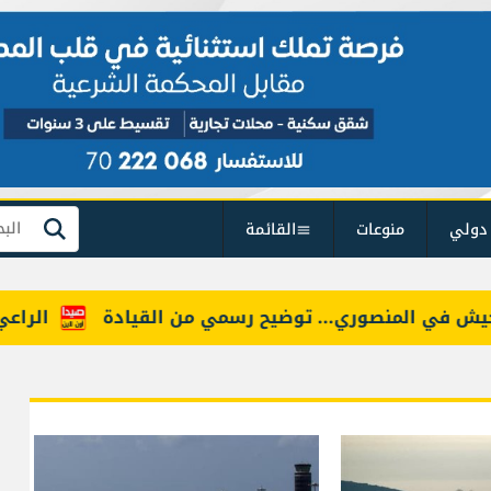
دولي
منوعات
القائمة
بحث
 في المنصوري... توضيح رسمي من القيادة
الراعي نق