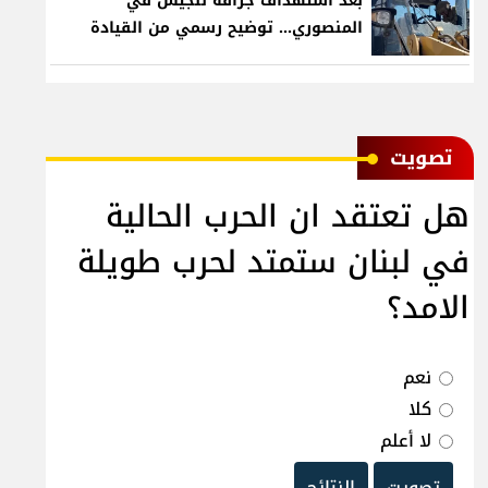
بعد استهداف جرافة للجيش في
المنصوري... توضيح رسمي من القيادة
ﺗﺼﻮﻳﺖ
هل تعتقد ان الحرب الحالية
في لبنان ستمتد لحرب طويلة
الامد؟
نعم
كلا
لا أعلم
تصويت
النتائج