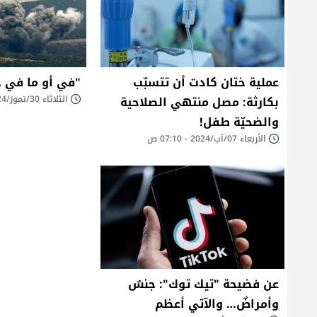
عملية ختان كادت أن تتسبّب
"في أو ما في 
بكارثة: مصل منتهي الصلاحية
الثلاثاء 30/تموز/2024 - 07:20 ص
والضحيّة طفل!
الأربعاء 07/آب/2024 - 07:10 ص
عن فضيحة "تيك توك": جنسٌ
وأمراضٌ… والآتي أعظم