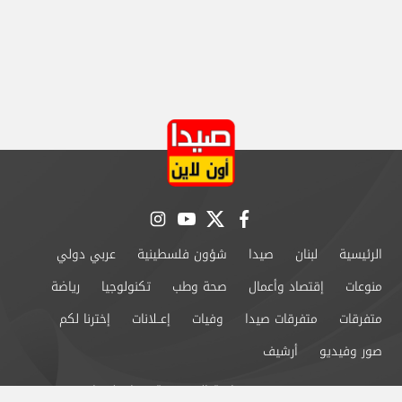
instagram
youtube
twitter
facebook
الرئيسية
لبنان
صيدا
شؤون فلسطينية
عربي دولي
منوعات
إقتصاد وأعمال
صحة وطب
تكنولوجيا
رياضة
متفرقات
متفرقات صيدا
وفيات
إعــلانات
إخترنا لكم
صور وفيديو
أرشيف
من نحن
سياسة الخصوصية
اتصل بنا