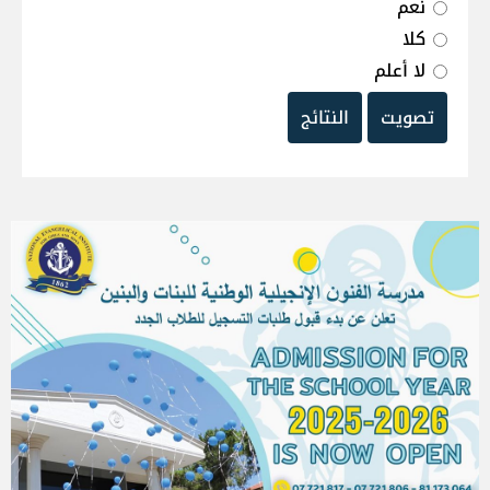
نعم
كلا
لا أعلم
تصويت
النتائج