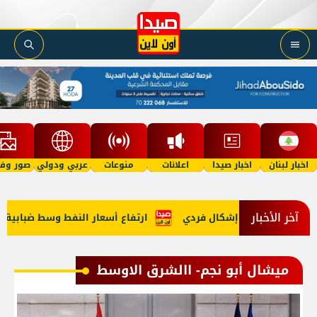
اخبار لبنان
اخبار صيدا
اعلانات
منوعات
عربي ودولي
صور وفي
آخر الأخبار
وة على خلفية إشكال فردي
ارتفاع أسعار النفط وسط ضبابية بشأن إعادة فتح
ميشال أبو نجم- االشرق الاوسط