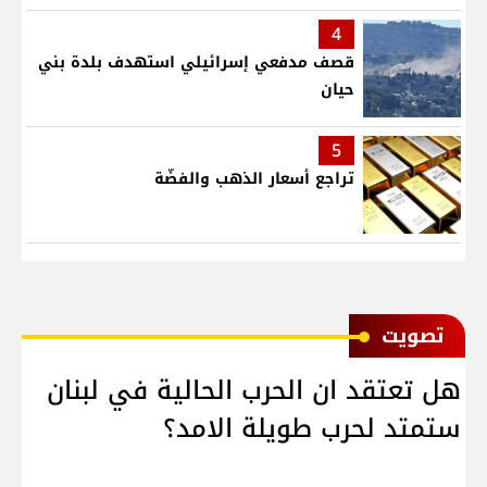
4
قصف مدفعي إسرائيلي استهدف بلدة بني
حيان
5
تراجع أسعار الذهب والفضّة
ﺗﺼﻮﻳﺖ
هل تعتقد ان الحرب الحالية في لبنان
ستمتد لحرب طويلة الامد؟