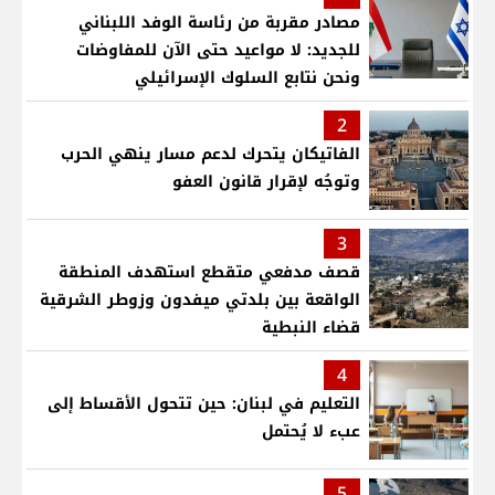
مصادر مقربة من رئاسة الوفد اللبناني
للجديد: لا مواعيد حتى الآن للمفاوضات
ونحن نتابع السلوك الإسرائيلي
2
الفاتيكان يتحرك لدعم مسار ينهي الحرب
وتوجُه لإقرار قانون العفو
3
قصف مدفعي متقطع استهدف المنطقة
الواقعة بين بلدتي ميفدون وزوطر الشرقية
قضاء النبطية
4
التعليم في لبنان: حين تتحول الأقساط إلى
عبء لا يُحتمل
5