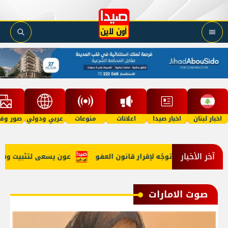
اخبار لبنان
اخبار صيدا
اعلانات
منوعات
عربي ودولي
صور وفي
آخر الأخبار
 ينهي الحرب وتوجُه لإقرار قانون العفو
عون يسعى لتثبيت وقف الن
صوت الامارات