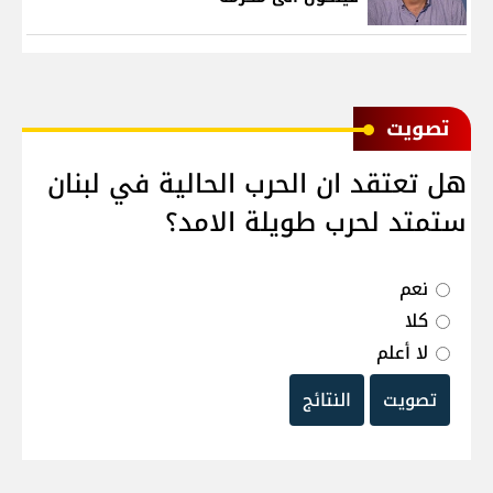
ﺗﺼﻮﻳﺖ
هل تعتقد ان الحرب الحالية في لبنان
ستمتد لحرب طويلة الامد؟
نعم
كلا
لا أعلم
تصويت
النتائج