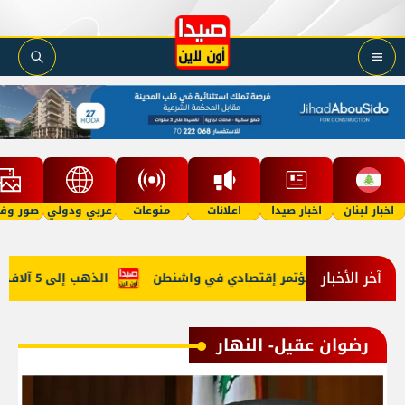
اخبار لبنان
اخبار صيدا
اعلانات
منوعات
عربي ودولي
صور وفي
آخر الأخبار
جابي في روما ومُؤتمر إقتصادي في واشنطن
الذهب إلى 5 آلاف دولار في 2027؟
رضوان عقيل- النهار