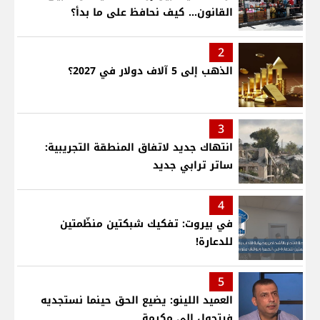
القانون... كيف نحافظ على ما بدأ؟
2
الذهب إلى 5 آلاف دولار في 2027؟
3
انتهاك جديد لاتفاق المنطقة التجريبية:
ساتر ترابي جديد
4
في بيروت: تفكيك شبكتين منظّمتين
للدعارة!
5
العميد اللينو: يضيع الحق حينما نستجديه
فيتحول الى مكرمة