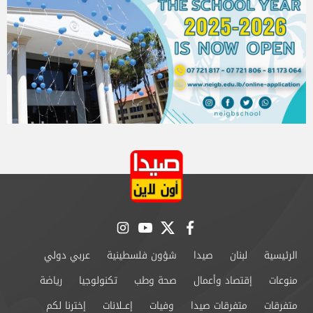
instagram
youtube
twitter
facebook
الرئيسية
لبنان
صيدا
شؤون فلسطينية
عربي دولي
منوعات
إقتصاد وأعمال
صحة وطب
تكنولوجيا
رياضة
متفرقات
متفرقات صيدا
وفيات
إعــلانات
إخترنا لكم