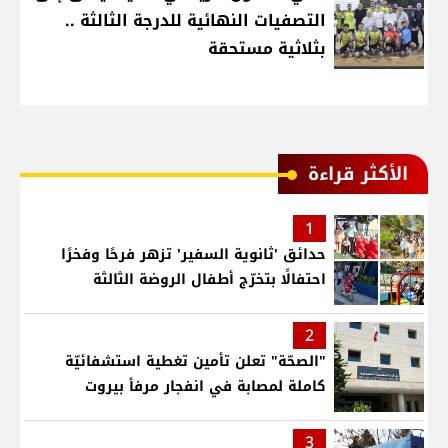
التصفيات النهائية للدرجة الثالثة ..
بثلاثية مستحقة
الأكثر قراءة
1
حدائق 'ثانوية السفير' تزهر فرحًا وفخرًا
احتفالًا بتخرّج أطفال الروضة الثالثة
2
"الصحّة" تعلن تأمين تغطية استشفائيّة
كاملة لمصابة في انفجار مرفأ بيروت
3