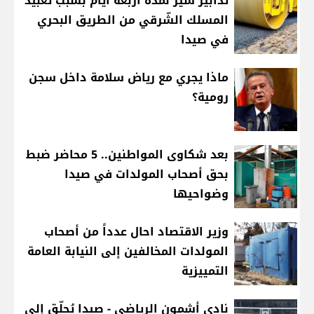
تدابير سير لمدّة أربعة أيّام بسبب تعبيد
المسلك الشّرقي من الطريق البحري
في صيدا
ماذا يجري مع رياض سلامة داخل سجن
رومية؟
بعد شكاوى المواطنين.. 5 محاضر ضبط
بحق أصحاب المولدات في صيدا
وضواحيها
وزير الاقتصاد احال عدداً من أصحاب
المولدات المخالفين إلى النيابة العامة
التمييزية
نادي أشمون الرياضي - صيدا يُحلّق إلى