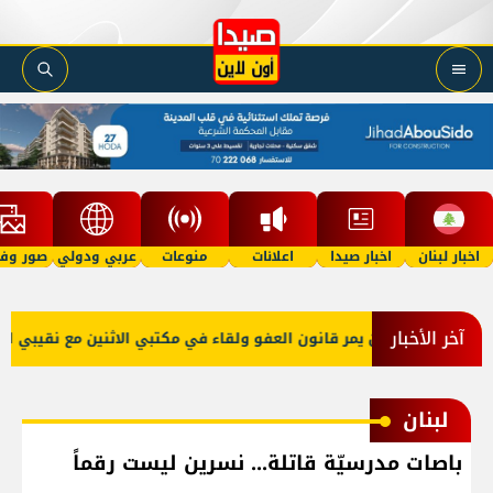
اخبار لبنان
اخبار صيدا
اعلانات
منوعات
عربي ودولي
صور وفي
آخر الأخبار
 إصرار على أن يمر قانون العفو ولقاء في مكتبي الاثنين مع نقيبي الصحا
لبنان
باصات مدرسيّة قاتلة... نسرين ليست رقماً