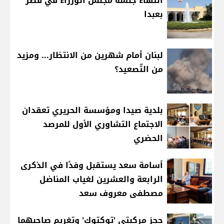
انتهاء جلسة مجلس الوزراء في قصر
بعبدا
لبنان أمام شهرين من الانتظار... ومزيد
من التّصعيد؟
بلدية صيدا ومؤسسة الحريري تعقدان
الاجتماع التشاوري الأول للمرصد
الحضري
أسامة سعد يستقبل وفدًا في الذكرى
الرابعة والعشرين لغياب المناضل
مصطفى معروف سعد
حجز مركبتي 'توكتوك' وتغريم صاحبهما