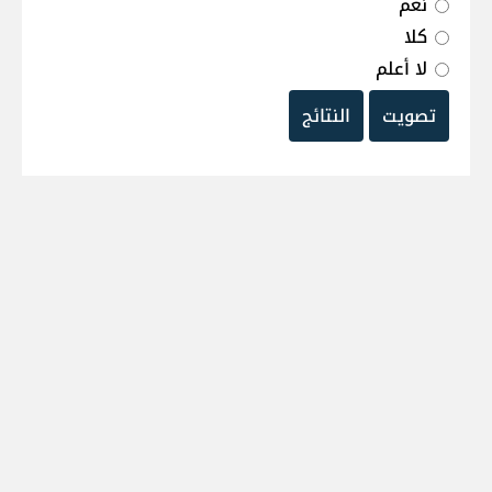
نعم
كلا
لا أعلم
تصويت
النتائج