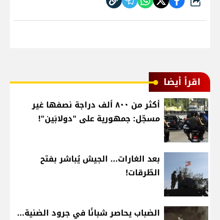
شارك
اقرأ أيضا
أكثر من ٨٠٠ ألف دراجة نصفها غير
مسجّل: جمهورية على "دولابَين"!
بعد الغارات... الجيش يُباشر بفتح
الطّرقات!
الضباب يحاصر شبانًا في جرود الضنية...