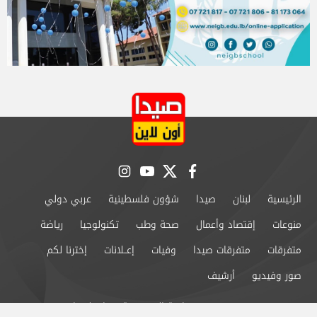
instagram
youtube
twitter
facebook
الرئيسية
لبنان
صيدا
شؤون فلسطينية
عربي دولي
منوعات
إقتصاد وأعمال
صحة وطب
تكنولوجيا
رياضة
متفرقات
متفرقات صيدا
وفيات
إعــلانات
إخترنا لكم
صور وفيديو
أرشيف
من نحن
سياسة الخصوصية
اتصل بنا