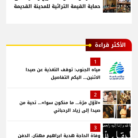
حماية القيمة التراثية للمدينة القديمة
الأكثر قراءة
1
مياه الجنوب: توقف التغذية عن صيدا
الاثنين... اليكم التفاصيل
2
«لأوّل مرّة… ما منكون سوا»… تحية من
صيدا إلى زياد الرحباني
3
وفاة الحاجة هدية ابراهيم مهتار، الدفن