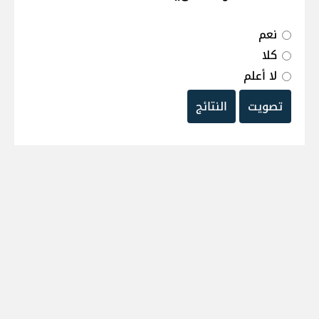
نعم
كلا
لا أعلم
تصويت
النتائج