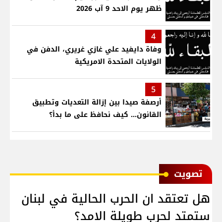
ظهر يوم الاحد 9 آب 2026
4
وفاة دايفيد علي غازي غريري، الدفن في
الولايات المتحدة الامريكية
5
أرصفة صيدا بين إزالة التعديات وتطبيق
القانون... كيف نحافظ على ما بدأ؟
ﺗﺼﻮﻳﺖ
هل تعتقد ان الحرب الحالية في لبنان
ستمتد لحرب طويلة الامد؟