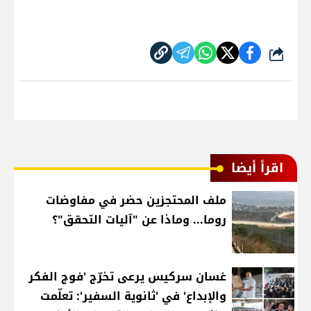
شارك
اقرأ أيضا
ملف المحتجزين حضر في مفاوضات
روما... وماذا عن "آليات التحقق"؟
غسان سركيس يرعى تخرّج 'فوج الفكر
والإبداع' في 'ثانوية السفير': تعلّمت