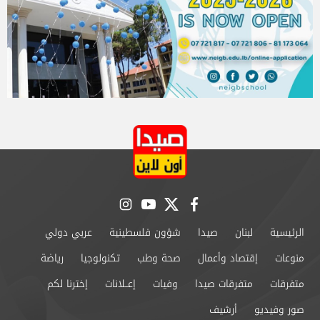
instagram
youtube
twitter
facebook
الرئيسية
لبنان
صيدا
شؤون فلسطينية
عربي دولي
منوعات
إقتصاد وأعمال
صحة وطب
تكنولوجيا
رياضة
متفرقات
متفرقات صيدا
وفيات
إعــلانات
إخترنا لكم
صور وفيديو
أرشيف