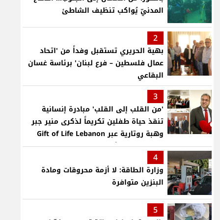
المدنيّ يُواكب تنظيف الشاطئ
2
بهية الحريري تستقبل وفداً من 'اتحاد
عمال فلسطين – فرع لبنان' برئاسة غسان
البقاعي
3
'من القلب إلى القلب' مبادرة إنسانية
تنقذ حياة طفلين تكريماً لذكرى منير جبر
وهبة روتارية عبر Gift of Life Lebanon
لعمليات قلب لأطفال في مستشفى حمود
4
الجامعي
وزارة الطاقة: لا أزمة محروقات ومادة
البنزين متوافرة
5