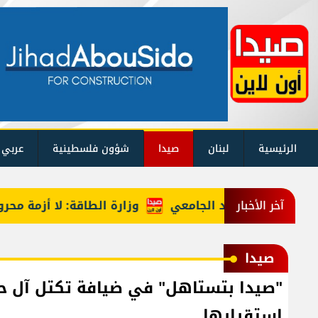
الرئيسية
لبنان
صيدا
شؤون فلسطينية
عربي 
وزارة الطاقة: لا أزمة محروقات وم
آخر الأخبار
صيدا
"صيدا بتستاهل" في ضيافة تكتل آل حبل
استقرارها