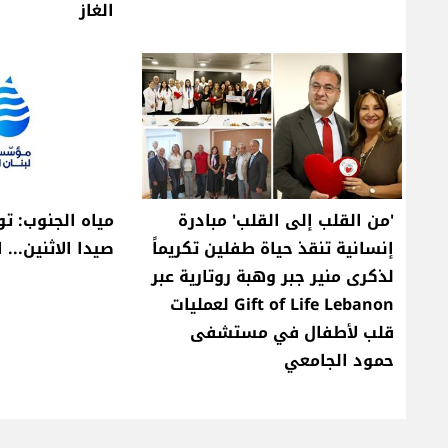
الغاز
'من القلب إلى القلب' مبادرة
مياه الجنوب: ت
إنسانية تنقذ حياة طفلين تكريماً
صيدا الاثنين... 
لذكرى منير جبر وهبة روتارية عبر
Gift of Life Lebanon لعمليات
قلب لأطفال في مستشفى
حمود الجامعي