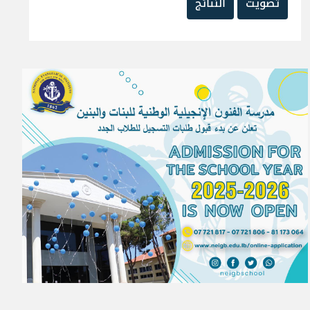
تصويت
النتائج