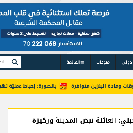
دولي
منوعات
القائمة
بحث
ادة البنزين متوافرة
بالصورة: إحباط عمليّة تهريب مخد
ي: العائلة نبض المدينة وركيزة