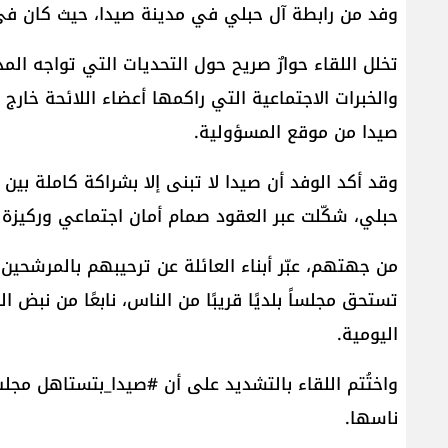
وفد من رابطة آل حبلي في مدينة صيدا، حيث كان في 
تخلل اللقاء حوارٌ صريح حول التحديات التي تواجه الم
والخبرات الاجتماعية التي راكمها أعضاء اللائحة خار
صيدا من موقع المسؤولية.
وقد أكد الوفد أن صيدا لا تبنى إلا بشراكة كاملة بين
حبلي، شكّلت عبر العقود صمام أمان اجتماعي وركيزة 
من جهتهم، عبّر أبناء العائلة عن ترحيبهم بالمرشحين
تستحق مجلساً بلديًا قريبًا من الناس، نابعًا من نبض
اليومية.
واختُتم اللقاء بالتشديد على أن #صيدا_بتستاهل مج
ناسها.