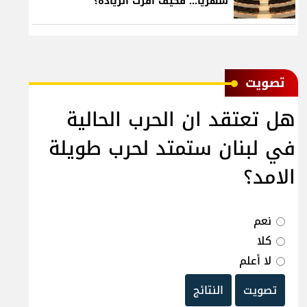
شهرياً... فكيف أقرّت الزيادة؟
ﺗﺼﻮﻳﺖ
هل تعتقد ان الحرب الحالية
في لبنان ستمتد لحرب طويلة
الامد؟
نعم
كلا
لا أعلم
تصويت
النتائج