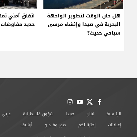
هل حان الوقت لتطوير الواجهة
اتفاق أمني تمهي
البحرية في صيدا وإنشاء مرسى
جديد مفاوضات ر
سياحي حديث؟
instagram
youtube
twitter
facebook
الرئيسية
لبنان
صيدا
شؤون فلسطينية
عربي 
إعــلانات
إخترنا لكم
صور وفيديو
أرشيف