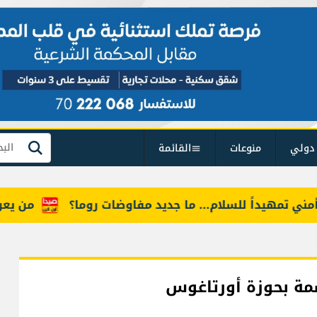
دولي
منوعات
القائمة
بحث
تمهيداً للسلام... ما جديد مفاوضات روما؟
من يعرف "أ
سمة بحوزة أورتاغوس