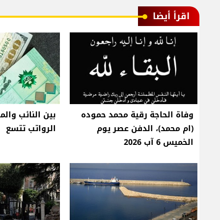
اقرأ أيضا
وفاة الحاجة رقية محمد حموده
بين النائب والم
(ام محمد)، الدفن عصر يوم
الرواتب تتسع
الخميس 6 آب 2026