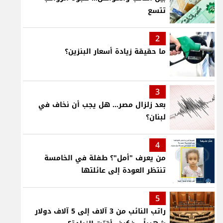
تتسع
2
ما حقيقة زيادة أسعار البنزين؟
3
بعد زلزال مصر... هل يجب أن نخاف في
لبنان؟
4
من يعرف "أمل"؟ طفلة في الخامسة
تنتظر العودة إلى عائلتها
5
راتب النائب من 3 آلاف إلى 5 آلاف دولار