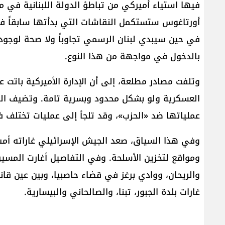
فيها استياء أميركي من تباطؤ الدولة اللبنانية في 
أورتاغوس ستستكمل النقاشات التي بدأتها سابقاً في
في حين سيبدي لبنان الرسمي تجاوباً ولا صحة لوجود
بالدخول في مواجهة من هذا النوع.
وتلفت مصادر مطلعة، إلى أن الإدارة الأميركية باتت ع
العسكرية ولو بشكل محدود وبسرية تامة. وتضيف الم
عملياتها ضد «الحزب»، وقد تلجأ إلى عمليات تختلف
وفي هذا السياق، صعد الجيش الإسرائيلي غاراته أم
ومواقع لتخزين الأسلحة. وفي التفاصيل أغارت المسير
والريحان، ووادي برغز في قضاء حاصبيا، وبين عين قا
غارات بلدة الجبور، تبنا، والصالحاني والبيسارية.