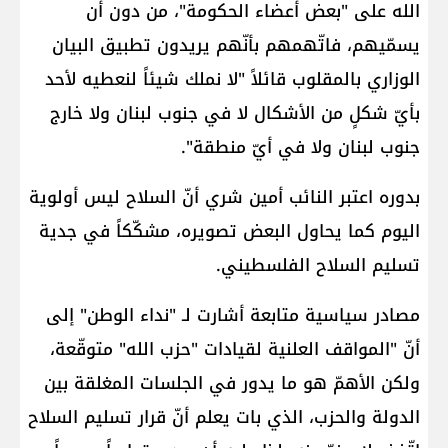
الله على "بعض أعضاء الحكومة"، من دون أن
يسمّيهم، فاتّهمهم بأنّهم يريدون تطبيق البيان
الوزاري بالمقلوب قائلاً "لا نملك شيئاً لنعطيه لأحد
بأيّ شكلٍ من الأشكال لا في جنوب لبنان ولا خارج
جنوب لبنان ولا في أيّ منطقة".
بدوره اعتبر النائب أمين شري أنّ السلاح ليس أولوية
اليوم كما يحاول البعض تصويره، مشكّكاً في جدية
تسليم السلاح الفلسطيني.
مصادر سياسية متابعة أشارت لـ "نداء الوطن" إلى
أنّ "المواقف العلنية لقيادات "حزب الله" متوقّعة،
ولكن الأهمّ هو ما يدور في الجلسات المغلقة بين
الدولة والحزب، الذي بات يعلم أنّ قرار تسليم السلاح