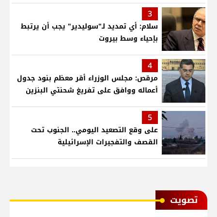
3
سلام: أي تمديد لـ"سوليدير" يجب أن يرتبط
بإحياء وسط بيروت
4
مرقص: مجلس الوزراء أقر معظم بنود جدول
أعماله ووافق على تفريغ شحنتي البنزين
5
على وقع التصعيد اليومي.. الجنوب تحت
القصف والتفجيرات الإسرائيلية
ﺗﺼﻮﻳﺖ