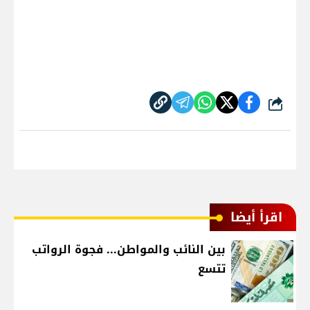
شارك
اقرأ أيضا
بين النائب والمواطن... فجوة الرواتب
تتسع