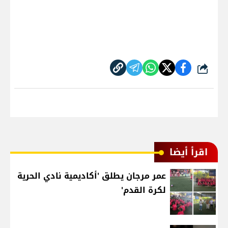
شارك
اقرأ أيضا
عمر مرجان يطلق 'أكاديمية نادي الحرية
لكرة القدم'