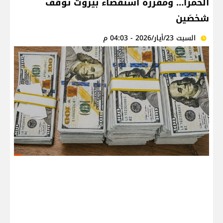
‎الحمرا… ومفرزة استقصاء ‎بيروت توقف
شخصَين
السبت 23/أيار/2026 - 04:03 م