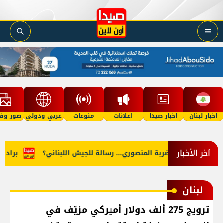
اخبار لبنان
اخبار صيدا
اعلانات
منوعات
عربي ودولي
صور وفي
آخر الأخبار
قق"؟
ضربة المنصوري... رسالة للجيش اللبناني؟
براد بيت ي
لبنان
ترويج 275 ألف دولار أميركي مزيّف في