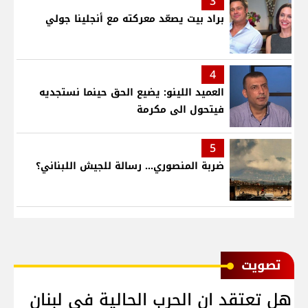
3
براد بيت يصعّد معركته مع أنجلينا جولي
4
العميد اللينو: يضيع الحق حينما نستجديه
فيتحول الى مكرمة
5
ضربة المنصوري... رسالة للجيش اللبناني؟
ﺗﺼﻮﻳﺖ
هل تعتقد ان الحرب الحالية في لبنان