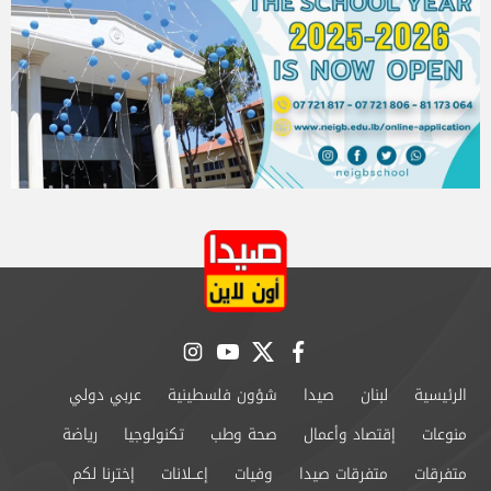
instagram
youtube
twitter
facebook
الرئيسية
لبنان
صيدا
شؤون فلسطينية
عربي دولي
منوعات
إقتصاد وأعمال
صحة وطب
تكنولوجيا
رياضة
متفرقات
متفرقات صيدا
وفيات
إعــلانات
إخترنا لكم