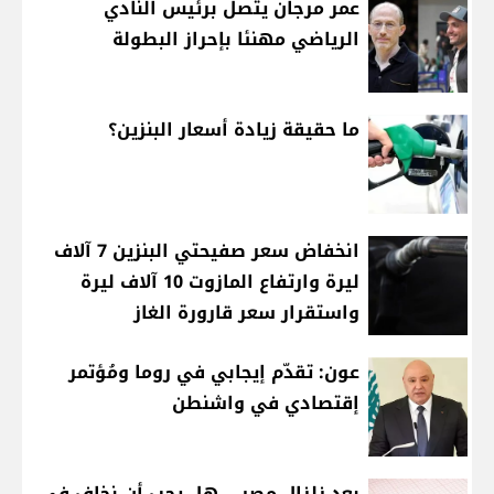
عمر مرجان يتصل برئيس النادي
الرياضي مهنئا بإحراز البطولة
ما حقيقة زيادة أسعار البنزين؟
انخفاض سعر صفيحتي البنزين 7 آلاف
ليرة وارتفاع المازوت 10 آلاف ليرة
واستقرار سعر قارورة الغاز
عون: تقدّم إيجابي في روما ومُؤتمر
إقتصادي في واشنطن
بعد زلزال مصر... هل يجب أن نخاف في