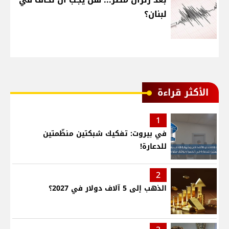
لبنان؟
الأكثر قراءة
1
في بيروت: تفكيك شبكتين منظّمتين
للدعارة!
2
الذهب إلى 5 آلاف دولار في 2027؟