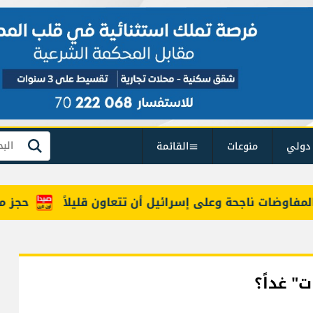
دولي
منوعات
القائمة
بحث
وضات ناجحة وعلى إسرائيل أن تتعاون قليلاً
حجز مركبتي
" غداً؟