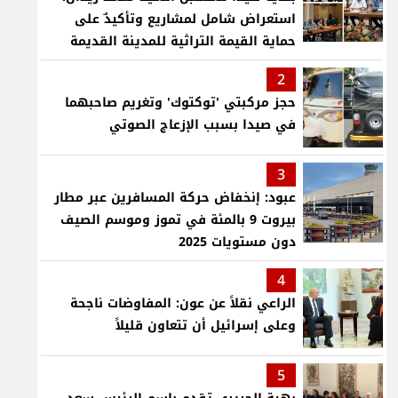
استعراض شامل لمشاريع وتأكيدٌ على
حماية القيمة التراثية للمدينة القديمة
2
حجز مركبتي 'توكتوك' وتغريم صاحبهما
في صيدا بسبب الإزعاج الصوتي
3
عبود: إنخفاض حركة المسافرين عبر مطار
بيروت 9 بالمئة في تموز وموسم الصيف
دون مستويات 2025
4
الراعي نقلاً عن عون: المفاوضات ناجحة
وعلى إسرائيل أن تتعاون قليلاً
5