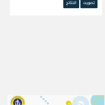
تصويت
النتائج