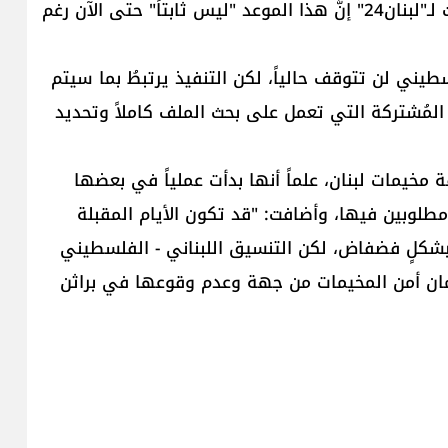
تلك الموجودة في بيروت، لكن مصادر فلسطينية قالت لـ"لبنان24" إنَّ هذا الموعد "ليس ثابتاً" حتى الآن رغم
طيني لن تتوقف حالياً، لكن التنفيذ يرتبطُ بما سيتم
 المُشتركة التي تعمل على بحث الملف كاملاً وتحديد
 مخيمات لبنان، علماً أنها بدأت عملياً في بعضها
طلوبين فيها، وأضافت: "قد تكون الأيام المقبلة
بشكلٍ فضفاض، لكن التنسيق اللبناني - الفلسطيني
ن أمن المخيمات من جهة وعدم وقوعها في براثن