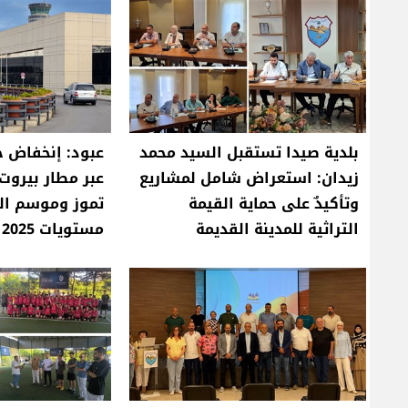
بلدية صيدا تستقبل السيد محمد
عبود: إنخفاض ح
زيدان: استعراض شامل لمشاريع
وتأكيدٌ على حماية القيمة
تموز وموسم ا
التراثية للمدينة القديمة
مستويات 2025