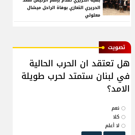
بهية الحريري تقدم بإسم الرئيس سعد
الحريري التعازي بوفاة الراحل ميشال
معلولي
ﺗﺼﻮﻳﺖ
هل تعتقد ان الحرب الحالية
في لبنان ستمتد لحرب طويلة
الامد؟
نعم
كلا
لا أعلم