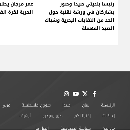
رئيسا بلديتي صيدا وصور
عمر مرجان يطلق
يشاركان في ورشة تقنية حول
الحرية لكرة الق
الحد من النفايات البحرية وشباك
الصيد المهملة
instagram
youtube
twitter
facebook
الرئيسية
لبنان
صيدا
شؤون فلسطينية
عربي 
إعــلانات
إخترنا لكم
صور وفيديو
أرشيف
من نحن
سياسة الخصوصية
اتصل بنا