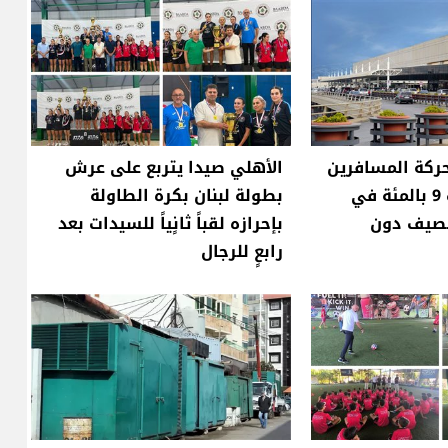
ركة المسافرين
الأهلي صيدا يتربع على عرش
عبر مطار بيروت 9 بالمئة في
بطولة لبنان بكرة الطاولة
لصيف دون
بإحرازه لقباً ثانٍياً للسيدات بعد
رابعٍ للرجال