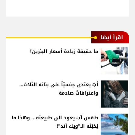
اقرأ أيضا
ما حقيقة زيادة أسعار البنزين؟
أبٌ يعتدي جنسيّاً على بناته الثلاث…
واعترافاتٌ صادمة
طقس آب يعود الى طبيعته... وهذا ما
يُخبّئه الـ"ويك آند"!