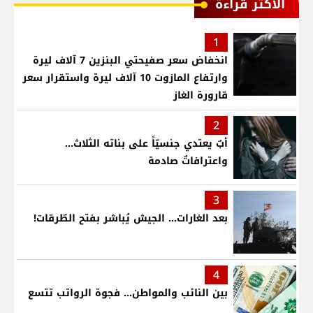
الأكثر قراءة
1
انخفاض سعر صفيحتي البنزين 7 آلاف ليرة
وارتفاع المازوت 10 آلاف ليرة واستقرار سعر
قارورة الغاز
2
أبٌ يعتدي جنسيّاً على بناته الثلاث…
واعترافاتٌ صادمة
3
بعد الغارات... الجيش يُباشر بفتح الطّرقات!
4
بين النائب والمواطن... فجوة الرواتب تتسع