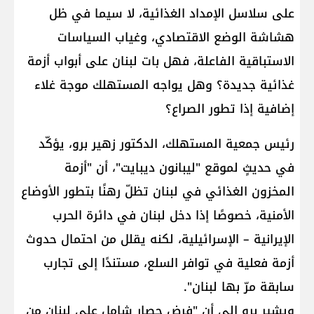
على سلاسل الإمداد الغذائية، لا سيما في ظل
هشاشة الوضع الاقتصادي، وغياب السياسات
الاستباقية الفاعلة، فهل بات لبنان على أبواب أزمة
غذائية جديدة؟ وهل يواجه المستهلك موجة غلاء
إضافية إذا تطور الصراع؟
رئيس جمعية المستهلك، الدكتور زهير برو، يؤكّد
في حديثٍ لموقع "ليبانون ديبايت"، أن "أزمة
المخزون الغذائي في لبنان تظلّ رهنًا بتطور الأوضاع
الأمنية، خصوصًا إذا دخل لبنان في دائرة الحرب
الإيرانية – الإسرائيلية، لكنه يقلل من احتمال حدوث
أزمة فعلية في توافر السلع، مستندًا إلى تجارب
سابقة مرّ بها لبنان".
ويشير برو إلى أن "فرض حصار شامل على لبنان من