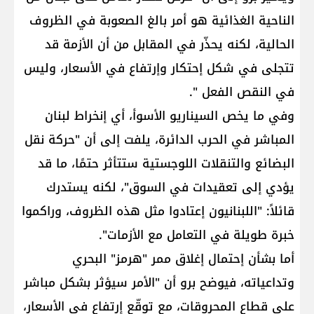
الناحية الغذائية هو أمر بالغ الصعوبة في الظروف
الحالية، لكنه يحذّر في المقابل من أن الأزمة قد
تتجلى في شكل إحتكار وإرتفاع في الأسعار، وليس
في النقص الفعل ".
وفي ما يخص السيناريو الأسوأ، أي إنخراط لبنان
المباشر في الحرب الدائرة، يلفت إلى أن "حركة نقل
البضائع والتنقلات اللوجستية ستتأثر حتمًا، ما قد
يؤدي إلى تعقيدات في السوق"، لكنه يستدرك
قائلاً: "اللبنانيون إعتادوا مثل هذه الظروف، وراكموا
خبرة طويلة في التعامل مع الأزمات".
أما بشأن إحتمال إغلاق ممر "هرمز" البحري
وتداعياته، فيوضح برو أن "الأمر سيؤثر بشكل مباشر
على قطاع المحروقات، مع توقّع إرتفاع في الأسعار،