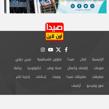
instagram
youtube
twitter
facebook
الرئيسية
لبنان
صيدا
شؤون فلسطينية
عربي دولي
منوعات
إقتصاد وأعمال
صحة وطب
تكنولوجيا
رياضة
متفرقات
متفرقات صيدا
وفيات
إعــلانات
إخترنا لكم
صور وفيديو
أرشيف
من نحن
سياسة الخصوصية
اتصل بنا
©2024 صيدا اون لاين All Rights Reserved.