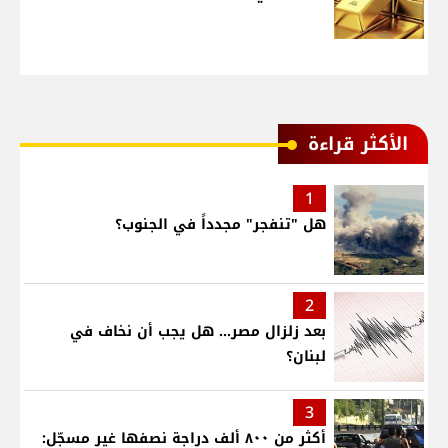
الأكثر قراءة
1
هل "تنفجر" مجدداً في الجنوب؟
2
بعد زلزال مصر... هل يجب أن نخاف في
لبنان؟
3
أكثر من ٨٠٠ ألف دراجة نصفها غير مسجّل: