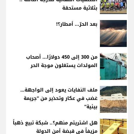
بثلاثية مستحقة
بعد الحرّ... أمطار؟!
من 300 إلى 450 دولارًا... أصحاب
المولدات يستغلون موجة الحر
ملف النفايات يعود إلى الواجهة…
غضب في عكار وتحذير من “جريمة
بيئية“
هل اشتريتم منهم؟.. شبكة تبيع ذهباً
مزيفاً في قبضة أمن الدولة