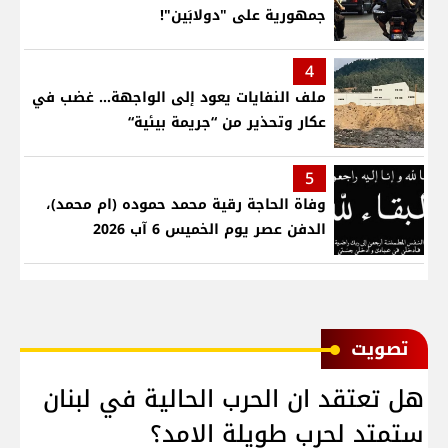
جمهورية على "دولابَين"!
4
ملف النفايات يعود إلى الواجهة… غضب في
عكار وتحذير من “جريمة بيئية“
5
وفاة الحاجة رقية محمد حموده (ام محمد)،
الدفن عصر يوم الخميس 6 آب 2026
ﺗﺼﻮﻳﺖ
هل تعتقد ان الحرب الحالية في لبنان
ستمتد لحرب طويلة الامد؟