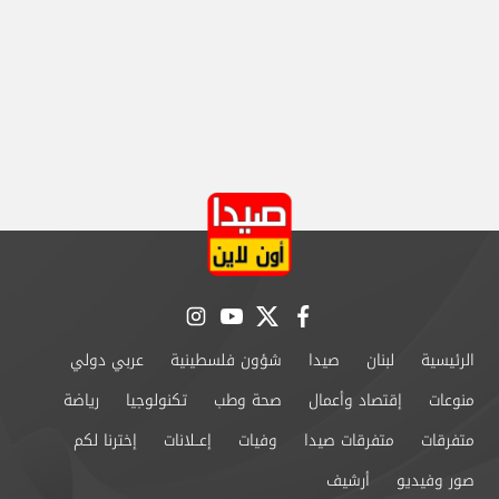
instagram
youtube
twitter
facebook
الرئيسية
لبنان
صيدا
شؤون فلسطينية
عربي دولي
منوعات
إقتصاد وأعمال
صحة وطب
تكنولوجيا
رياضة
متفرقات
متفرقات صيدا
وفيات
إعــلانات
إخترنا لكم
صور وفيديو
أرشيف