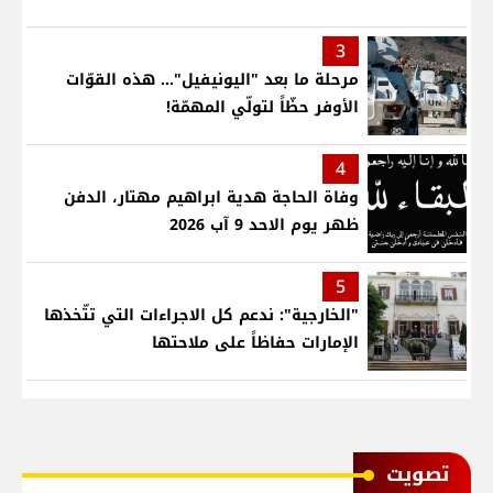
3
مرحلة ما بعد "اليونيفيل"... هذه القوّات
الأوفر حظّاً لتولّي المهمّة!
4
وفاة الحاجة هدية ابراهيم مهتار، الدفن
ظهر يوم الاحد 9 آب 2026
5
"الخارجية": ندعم كل الاجراءات التي تتّخذها
الإمارات حفاظاً على ملاحتها
ﺗﺼﻮﻳﺖ