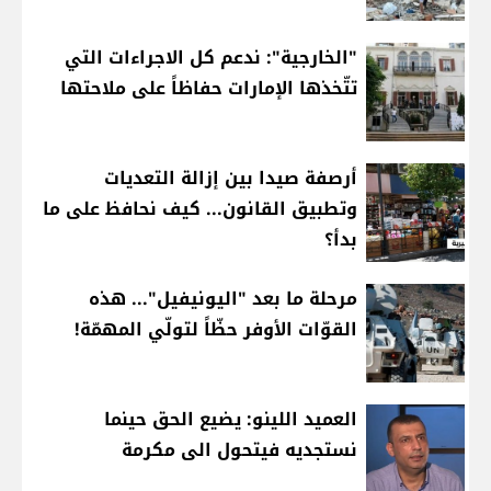
"الخارجية": ندعم كل الاجراءات التي
تتّخذها الإمارات حفاظاً على ملاحتها
أرصفة صيدا بين إزالة التعديات
وتطبيق القانون... كيف نحافظ على ما
بدأ؟
مرحلة ما بعد "اليونيفيل"... هذه
القوّات الأوفر حظّاً لتولّي المهمّة!
العميد اللينو: يضيع الحق حينما
نستجديه فيتحول الى مكرمة