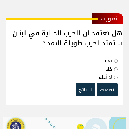
ﺗﺼﻮﻳﺖ
هل تعتقد ان الحرب الحالية في لبنان
ستمتد لحرب طويلة الامد؟
نعم
كلا
لا أعلم
تصويت
النتائج