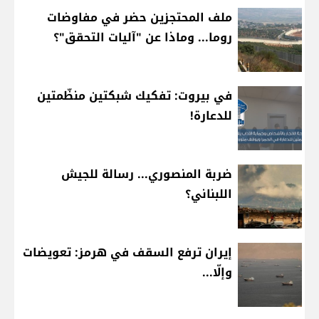
ملف المحتجزين حضر في مفاوضات
روما... وماذا عن "آليات التحقق"؟
في بيروت: تفكيك شبكتين منظّمتين
للدعارة!
ضربة المنصوري... رسالة للجيش
اللبناني؟
إيران ترفع السقف في هرمز: تعويضات
وإلّا...