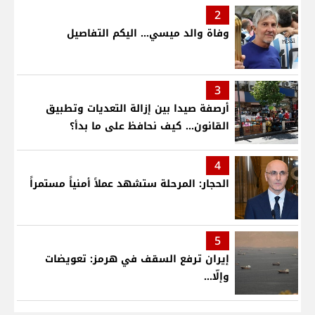
2
وفاة والد ميسي... اليكم التفاصيل
3
أرصفة صيدا بين إزالة التعديات وتطبيق
القانون... كيف نحافظ على ما بدأ؟
4
الحجار: المرحلة ستشهد عملاً أمنياً مستمراً
5
إيران ترفع السقف في هرمز: تعويضات
وإلّا...