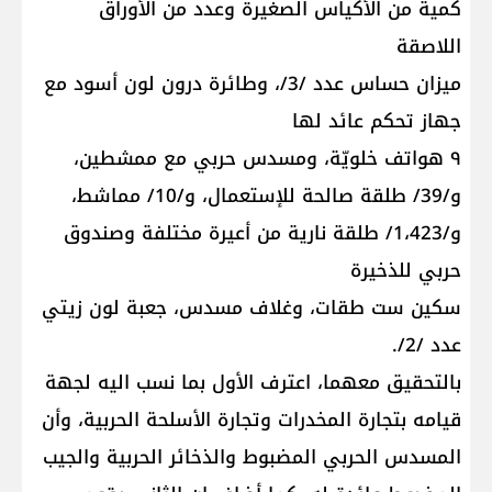
كمية من الأكياس الصغيرة وعدد من الأوراق
اللاصقة
میزان حساس عدد /3/، وطائرة درون لون أسود مع
جهاز تحكم عائد لها
۹ هواتف خلويّة، ومسدس حربي مع ممشطين،
و/39/ طلقة صالحة للإستعمال، و/10/ مماشط،
و/1،423/ طلقة نارية من أعيرة مختلفة وصندوق
حربي للذخيرة
سكين ست طقات، وغلاف مسدس، جعبة لون زيتي
عدد /2/.
بالتحقيق معهما، اعترف الأول بما نسب اليه لجهة
قيامه بتجارة المخدرات وتجارة الأسلحة الحربية، وأن
المسدس الحربي المضبوط والذخائر الحربية والجيب