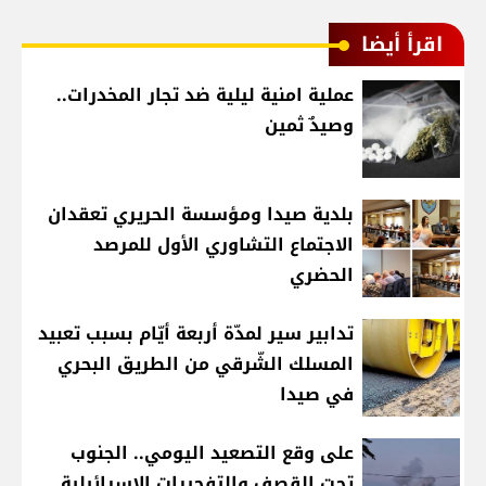
اقرأ أيضا
عملية امنية ليلية ضد تجار المخدرات..
وصيدٌ ثمين
بلدية صيدا ومؤسسة الحريري تعقدان
الاجتماع التشاوري الأول للمرصد
الحضري
تدابير سير لمدّة أربعة أيّام بسبب تعبيد
المسلك الشّرقي من الطريق البحري
في صيدا
على وقع التصعيد اليومي.. الجنوب
تحت القصف والتفجيرات الإسرائيلية