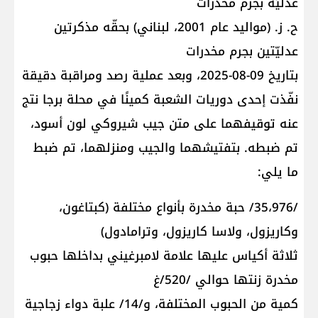
عدليّة بجرم مخدرات
ح. ز. (مواليد عام 2001، لبناني) بحقّه مذكرتين
عدليّتين بجرم مخدرات
بتاريخ 09-08-2025، وبعد عملية رصد ومراقبة دقيقة
نفّذت إحدى دوريات الشعبة كمينًا في محلة برجا نتج
عنه توقيفهما على متن جيب شيروكي لون أسود،
تم ضبطه. بتفتيشهما والجيب ومنزلهما، تم ضبط
ما يلي:
/35،976/ حبة مخدرة بأنواع مختلفة (كبتاغون،
وكاريزول، ولاسا كاريزول، وترامادول)
ثلاثة أكياس عليها علامة لامبرغيني بداخلها حبوب
مخدرة زنتها حوالي /520/غ
كمية من الحبوب المختلفة، و/14/ علبة دواء زجاجية