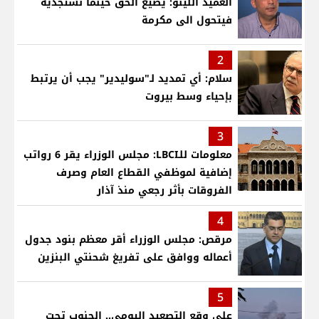
العميد اللينو: يضيع الحق حينما نستجديه
فيتحول الى مكرمة
2
سلام: أي تمديد لـ"سوليدير" يجب أن يرتبط
بإحياء وسط بيروت
3
معلومات للـLBCI: مجلس الوزراء يقر 6 رواتب
إضافية لموظفي القطاع العام وصرف
الفروقات بأثر رجعي منذ آذار
4
مرقص: مجلس الوزراء أقر معظم بنود جدول
أعماله ووافق على تفريغ شحنتي البنزين
5
على وقع التصعيد اليومي.. الجنوب تحت