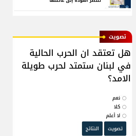
تنتظر العودة إلى عائلتها
ﺗﺼﻮﻳﺖ
هل تعتقد ان الحرب الحالية
في لبنان ستمتد لحرب طويلة
الامد؟
نعم
كلا
لا أعلم
تصويت
النتائج