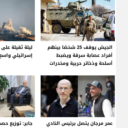
الجيش يوقف 25 شخصًا بينهم
ليلة ثقيلة على 
أفراد عصابة سرقة ويضبط
إسرائيلي واسع 
أسلحة وذخائر حربية ومخدرات
عمر مرجان يتصل برئيس النادي
جابر: توزيع حص