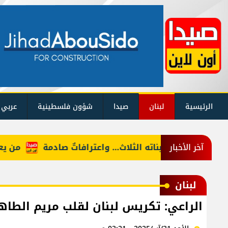
الرئيسية
لبنان
صيدا
شؤون فلسطينية
عربي 
جنسيّاً على بناته الثلاث… واعترافاتٌ صادمة
من يعرف "أ
آخر الأخبار
لبنان
الراعي: تكريس لبنان لقلب مريم الطاهر