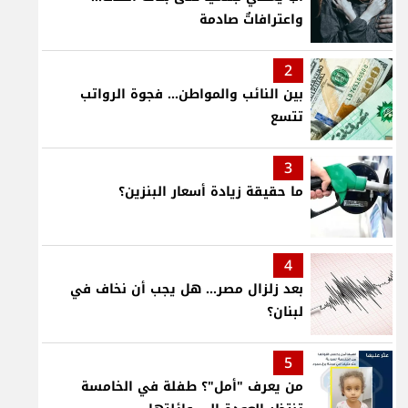
واعترافاتٌ صادمة
2
بين النائب والمواطن... فجوة الرواتب
تتسع
3
ما حقيقة زيادة أسعار البنزين؟
4
بعد زلزال مصر... هل يجب أن نخاف في
لبنان؟
5
من يعرف "أمل"؟ طفلة في الخامسة