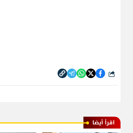
شارك
اقرأ أيضا