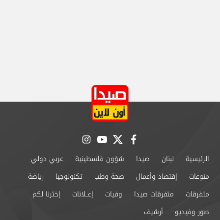
instagram
youtube
twitter
facebook
الرئيسية
لبنان
صيدا
شؤون فلسطينية
عربي دولي
منوعات
إقتصاد وأعمال
صحة وطب
تكنولوجيا
رياضة
متفرقات
متفرقات صيدا
وفيات
إعــلانات
إخترنا لكم
صور وفيديو
أرشيف