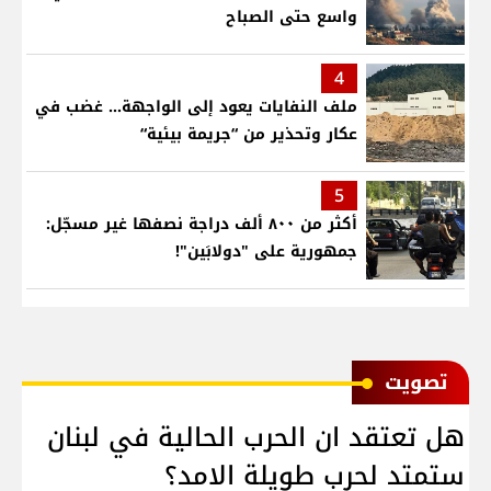
واسع حتى الصباح
4
ملف النفايات يعود إلى الواجهة… غضب في
عكار وتحذير من “جريمة بيئية“
5
أكثر من ٨٠٠ ألف دراجة نصفها غير مسجّل:
جمهورية على "دولابَين"!
ﺗﺼﻮﻳﺖ
هل تعتقد ان الحرب الحالية في لبنان
ستمتد لحرب طويلة الامد؟