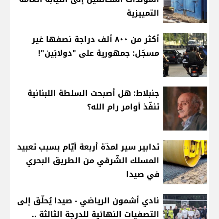
التمييزية
أكثر من ٨٠٠ ألف دراجة نصفها غير
مسجّل: جمهورية على "دولابَين"!
جنبلاط: هل أصبحت السلطة اللبنانية
تنفّذ أوامر رام الله؟
تدابير سير لمدّة أربعة أيّام بسبب تعبيد
المسلك الشّرقي من الطريق البحري
في صيدا
نادي أشمون الرياضي - صيدا يُحلّق إلى
التصفيات النهائية للدرجة الثالثة ..