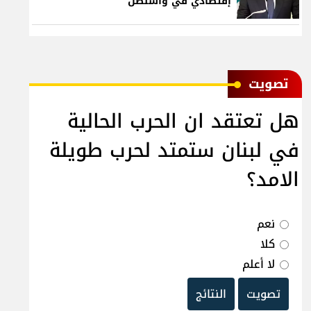
إقتصادي في واشنطن
ﺗﺼﻮﻳﺖ
هل تعتقد ان الحرب الحالية
في لبنان ستمتد لحرب طويلة
الامد؟
نعم
كلا
لا أعلم
تصويت
النتائج