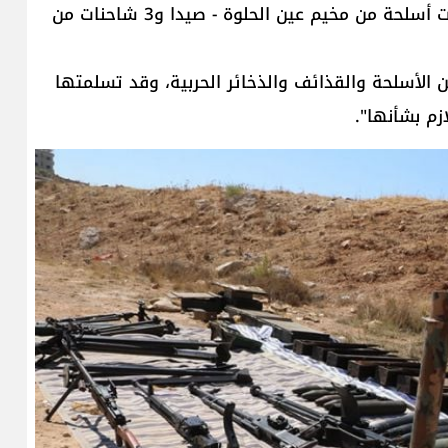
المخيمات الفلسطينية، تسلَّمَ الجيش حمولة 5 شاحنات أسلحة من مخيم عين الحلوة - صيدا و3 شاحنات من
من الأسلحة والقذائف والذخائر الحربية، وقد تسلمتها
زم بشأنها".