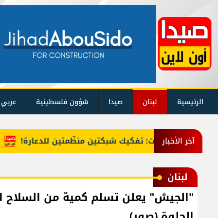
الرئيسية
لبنان
صيدا
شؤون فلسطينية
عربي 
 بيروت: تفكيك شبكتين منظّمتين للدعارة!
ملف المحتج
آخر الأخبار
لبنان
"الجيش" يعلن تسلم كمية من السلاح ا
الحلوة (صور)