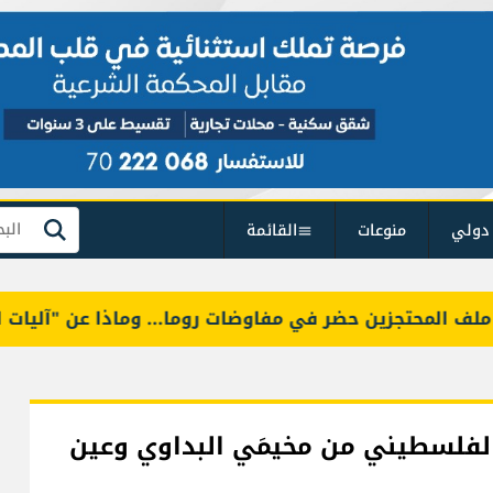
دولي
منوعات
القائمة
بحث
زين حضر في مفاوضات روما... وماذا عن "آليات التحقق"؟
لفلسطيني من مخيمَي البداوي وعين