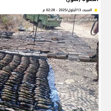
السبت 13/أيلول/2025 - 02:28 م