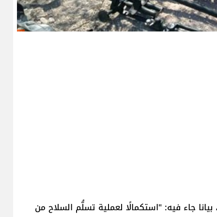
يانا جاء فيه: "استكمالًا لعملية تسلُّم السلاح من