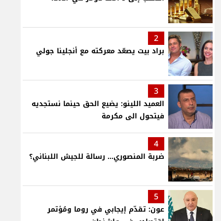
2
براد بيت يصعّد معركته مع أنجلينا جولي
3
العميد اللينو: يضيع الحق حينما نستجديه
فيتحول الى مكرمة
4
ضربة المنصوري... رسالة للجيش اللبناني؟
5
عون: تقدّم إيجابي في روما ومُؤتمر