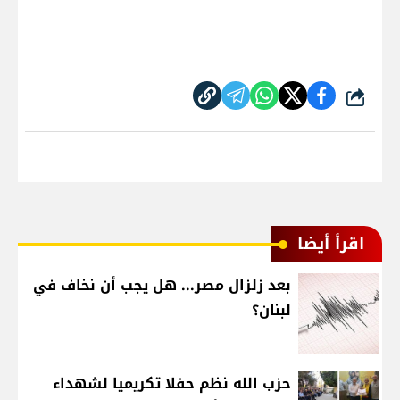
شارك
اقرأ أيضا
بعد زلزال مصر... هل يجب أن نخاف في
لبنان؟
حزب الله نظم حفلا تكريميا لشهداء