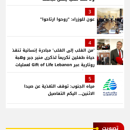
3
عون للوزراء: "روحوا ارتاحوا"
4
'من القلب إلى القلب' مبادرة إنسانية تنقذ
حياة طفلين تكريماً لذكرى منير جبر وهبة
روتارية عبر Gift of Life Lebanon لعمليات
قلب لأطفال في مستشفى حمود الجامعي
5
مياه الجنوب: توقف التغذية عن صيدا
الاثنين... اليكم التفاصيل
ﺗﺼﻮﻳﺖ