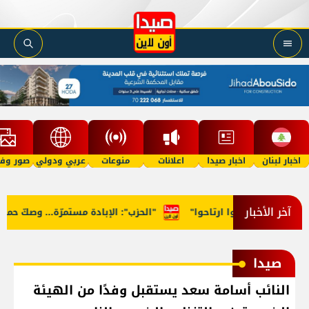
اخبار لبنان
اخبار صيدا
اعلانات
منوعات
عربي ودولي
صور وفي
آخر الأخبار
لوزراء: "روحوا ارتاحوا"
"الحزب": الإبادة مستمرّة... وصكّ حماية م
صيدا
النائب أسامة سعد يستقبل وفدًا من الهيئة