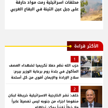
محلقات اسرائيلية رمت مواد حارقة
على جبل عين التينة في البقاع الغربي
الأكثر قراءة
1
حزب الله نظم حفلا تكريميا لشهداء العصف
المأكول في بلدة روم برعاية الوزير بيرم:
سلاح الإرادة والإيمان أقوى من كل أسلحة
العالم .. ونريد الدولة التي تجمع اللبنانيين
2
خلف: نشر الخارجية الاسرائيلية خريطة لبنان
منقوصا اجزاء من جنوبه ليس تفصيلاً عابراً
ولا خطأً تقنياً يمكن تجاهله