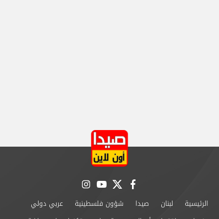
instagram
youtube
twitter
facebook
الرئيسية
لبنان
صيدا
شؤون فلسطينية
عربي دولي