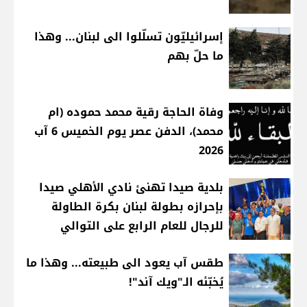
إسرائيليّون تسلّلوا الى لبنان... وهذا
ما حلّ بهم
وفاة الحاجة رقية محمد حموده (ام
محمد)، الدفن عصر يوم الخميس 6 آب
2026
بلدية صيدا تهنئ نادي الأهلي صيدا
بإحرازه بطولة لبنان بكرة الطاولة
للرجال للعام الرابع على التوالي
طقس آب يعود الى طبيعته... وهذا ما
يُخبّئه الـ"ويك آند"!