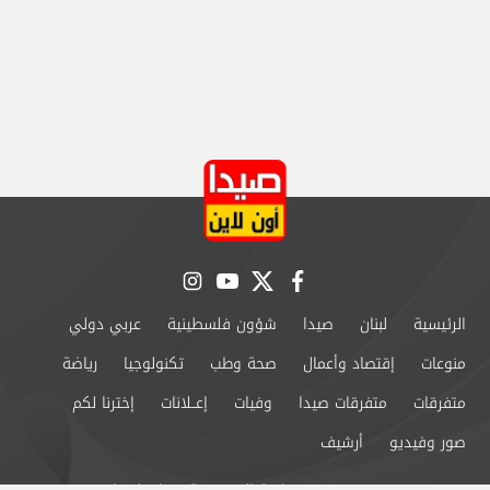
instagram
youtube
twitter
facebook
الرئيسية
لبنان
صيدا
شؤون فلسطينية
عربي دولي
منوعات
إقتصاد وأعمال
صحة وطب
تكنولوجيا
رياضة
متفرقات
متفرقات صيدا
وفيات
إعــلانات
إخترنا لكم
صور وفيديو
أرشيف