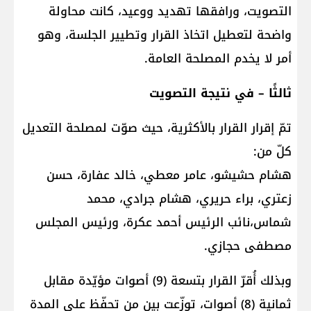
التصويت، ورافقها تهديد ووعيد، كانت محاولة
واضحة لتعطيل اتخاذ القرار وتطيير الجلسة، وهو
أمر لا يخدم المصلحة العامة.
ثالثًا – في نتيجة التصويت
تمّ إقرار القرار بالأكثرية، حيث صوّت لمصلحة التعديل
كلّ من:
هشام حشيشو، عامر معطي، خالد عفارة، حسن
زعتري، براء حريري، هشام جرادي، محمد
شماس،نائب الرئيس أحمد عكرة، ورئيس المجلس
مصطفى حجازي.
وبذلك أُقرّ القرار بتسعة (9) أصوات مؤيّدة مقابل
ثمانية (8) أصوات، توزّعت بين من تحفّظ على المدة