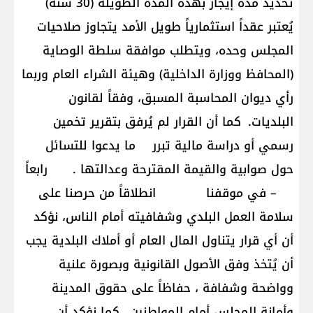
تحديد مدة إيجار بهذه المدة الطويلة (30 سنة)
يُعتبر عقداً استثمارياً طويل الأمد يتجاوز صلاحيات
المجلس وحده، ويتطلب موافقة سلطة الوصاية
(المحافظ ووزارة الداخلية) وهيئة الشراء العام وربما
رأي ديوان المحاسبة المسبق، وفقاً لقانون
البلديات. كما أن القرار لم يُرفق بتقرير تخمين
رسمي أو دراسة مالية تبرر ما يدعوا للتسائل
حول صوابية والقيمة المقترحة وعدالتها . رابعاً
– في موقفنا انطلاقاً من حرصنا على
سلامة العمل البلدي وشفافيته أمام الناس، نؤكد
أن أي قرار يتناول المال العام أو أملاك البلدية يجب
أن يُتخذ وفق الأصول القانونية وبصورة علنية
وواضحة وشفافة ، حفاظاً على حقوق المدينة
وأمانة المجلس أمام المواطنين. كما نؤكد أن