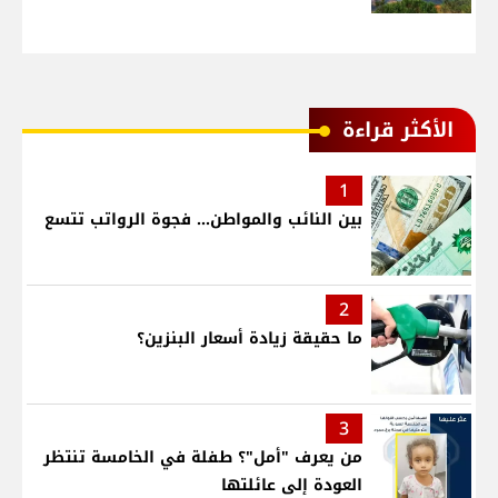
الأكثر قراءة
1
بين النائب والمواطن... فجوة الرواتب تتسع
2
ما حقيقة زيادة أسعار البنزين؟
3
من يعرف "أمل"؟ طفلة في الخامسة تنتظر
العودة إلى عائلتها