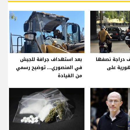
من ٨٠٠ ألف دراجة نصفها
بعد استهداف جرافة للجيش
هورية على
في المنصوري... توضيح رسمي
من القيادة