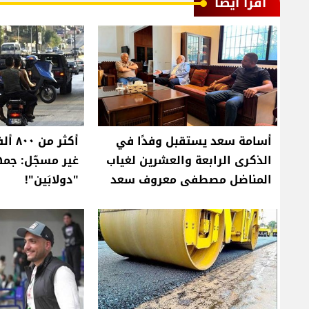
اقرأ أيضا
أسامة سعد يستقبل وفدًا في
أكثر 
الذكرى الرابعة والعشرين لغياب
غير مسجّل: جم
المناضل مصطفى معروف سعد
"دولابَين"!