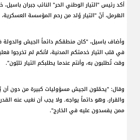
أكد رئيس "​التيار الوطني الحر​" النائب ​جبران باسيل​
الهرمل، أنّ "التيار وُلد من رحم المؤسسة العسكرية، 
وأضاف باسيل، "كان منطقكم دائماً الجيش والدولة في
في قلب التيار خدمتكم المدنية، لأنكم لم تخرجوا فعل
وقت تُطلبون به، وأنتم عندما يطلبكم التيار تلبّون".
وقال: "يحمّلون الجيش مسؤوليات كبيرة من دون أن يُع
والقرار، وهو دائماً يواجه. ولا يجب أن نغيب عنه ال
ممن يفسدون عليه في الخارج".