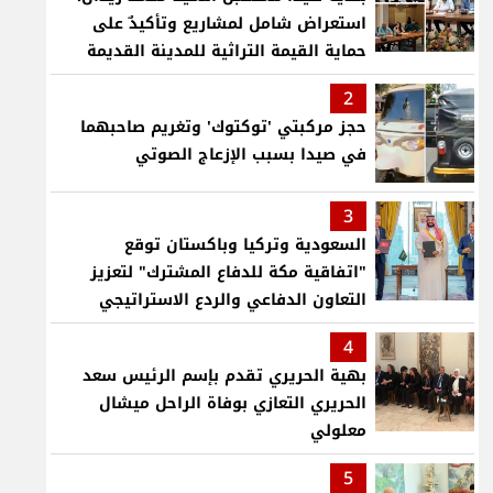
استعراض شامل لمشاريع وتأكيدٌ على
حماية القيمة التراثية للمدينة القديمة
2
حجز مركبتي 'توكتوك' وتغريم صاحبهما
في صيدا بسبب الإزعاج الصوتي
3
السعودية وتركيا وباكستان توقع
"اتفاقية مكة للدفاع المشترك" لتعزيز
التعاون الدفاعي والردع الاستراتيجي
4
بهية الحريري تقدم بإسم الرئيس سعد
الحريري التعازي بوفاة الراحل ميشال
معلولي
5