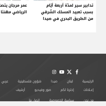
تدابير سير لمدّة أربعة أيّام
عمر مرجان يتصل
بسبب تعبيد المسلك الشّرقي
الرياضي مهنئا ب
من الطريق البحري في صيدا
instagram
youtube
twitter
facebook
الرئيسية
لبنان
صيدا
شؤون فلسطينية
عربي 
إعــلانات
إخترنا لكم
صور وفيديو
أرشيف
من نحن
سياسة الخصوصية
اتصل بنا