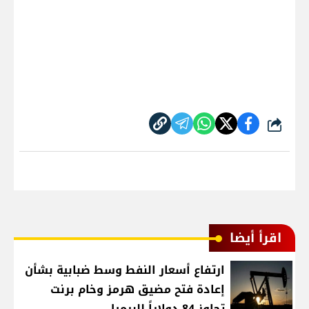
شارك
اقرأ أيضا
ارتفاع أسعار النفط وسط ضبابية بشأن
إعادة فتح مضيق هرمز وخام برنت
تجاوز 84 دولاراً للبرميل