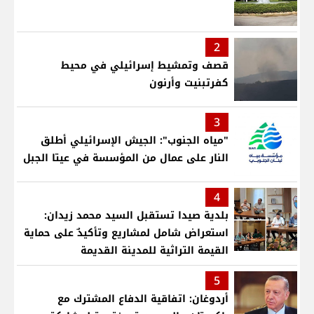
2
قصف وتمشيط إسرائيلي في محيط
كفرتبنيت وأرنون
3
"مياه الجنوب": الجيش الإسرائيلي أطلق
النار على عمال من المؤسسة في عيتا الجبل
4
بلدية صيدا تستقبل السيد محمد زيدان:
استعراض شامل لمشاريع وتأكيدٌ على حماية
القيمة التراثية للمدينة القديمة
5
أردوغان: اتفاقية الدفاع المشترك مع