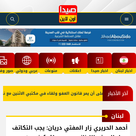
اخبار لبنان
اخبار صيدا
اعلانات
منوعات
عربي ودولي
صور وفي
آخر الأخبار
 صعب: إصرار على أن يمر قانون العفو ولقاء في مكتبي الاثنين مع نقيبي 
لبنان
أحمد الحريري زار المفتي دريان: يجب التكاتف