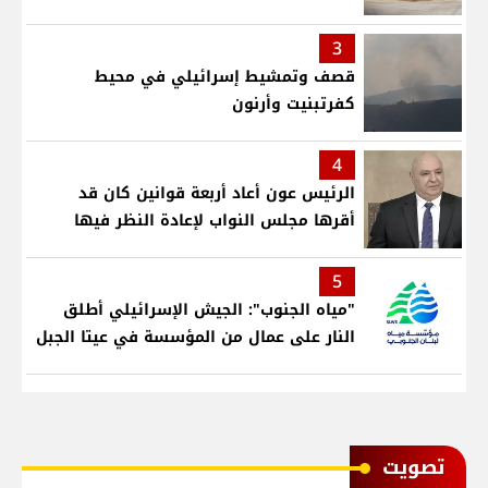
3
قصف وتمشيط إسرائيلي في محيط
كفرتبنيت وأرنون
4
الرئيس عون أعاد أربعة قوانين كان قد
أقرها مجلس النواب لإعادة النظر فيها
5
"مياه الجنوب": الجيش الإسرائيلي أطلق
النار على عمال من المؤسسة في عيتا الجبل
ﺗﺼﻮﻳﺖ