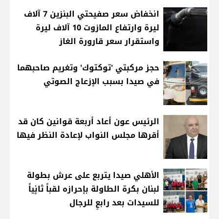
انخفاض سعر صفيحتي البنزين 7 آلاف
ليرة وارتفاع المازوت 10 آلاف ليرة
واستقرار سعر قارورة الغاز
حجز مركبتي 'توكتوك' وتغريم صاحبهما
في صيدا بسبب الإزعاج الصوتي
الرئيس عون أعاد أربعة قوانين كان قد
أقرها مجلس النواب لإعادة النظر فيها
الأهلي صيدا يتربع على عرش بطولة
لبنان بكرة الطاولة بإحرازه لقباً ثانٍياً
للسيدات بعد رابعٍ للرجال