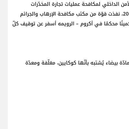
من الداخلي لمكافحة عمليات تجارة المخدّرات
وترويجها وملاحقة المتورّطين فيها، بتاريخ 12-12-2025، نفذت قوّة من مكتب مكافحة الإرهاب والجرائم
ينًا محكمًا في أكروم – الرويمه أسفر عن توقيف كلّ
بط بحوزتهما حوالى /4/ كلغ من مادّة بيضاء يُشتبه بأنّها كوكايين، مغلّفة ومعدّة