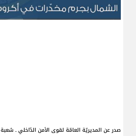
صدر عن المديريّة العامّة لقوى الأمن الدّاخلي ـ شعبة ال