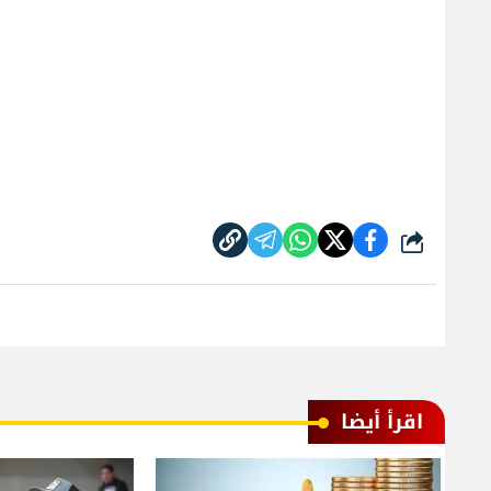
شارك
اقرأ أيضا