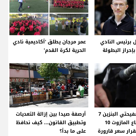
 برئيس النادي
عمر مرجان يطلق 'أكاديمية نادي
إحراز البطولة
الحرية لكرة القدم'
انخفاض سعر صفيحتي البنزين 7
أرصفة صيدا بين إزالة التعديات
آلاف ليرة وارتفاع المازوت 10
وتطبيق القانون... كيف نحافظ
قرار سعر قارورة
على ما بدأ؟