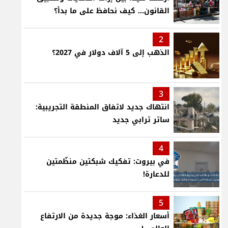
القانون... كيف نحافظ على ما بدأ؟
2
الذهب إلى 5 آلاف دولار في 2027؟
3
انتهاك جديد لاتفاق المنطقة التجريبية:
ساتر ترابي جديد
4
في بيروت: تفكيك شبكتين منظّمتين
للدعارة!
5
أسعار الغذاء: موجة جديدة من الارتفاع