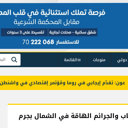
دولي
منوعات
القائمة
بحث
: تقدّم إيجابي في روما ومُؤتمر إقتصادي في واشنطن
 والجرائم الهامّة في الشمال بجرم