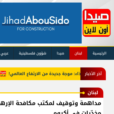
الرئيسية
لبنان
صيدا
شؤون فلسطينية
عربي 
أسعار الغذاء: موجة جديدة من الارتفاع العالمي!
عون
آخر الأخبار
لبنان
مداهمة وتوقيف لمكتب مكافحة الإرهاب
مخدّرات في أكروم