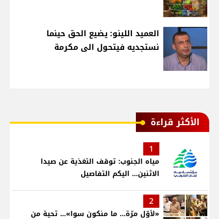
العميد اللينو: يضيع الحق حينما
نستجديه فيتحول الى مكرمة
الأكثر قراءة
1
مياه الجنوب: توقف التغذية عن صيدا
الاثنين... اليكم التفاصيل
2
«لأوّل مرّة… ما منكون سوا»… تحية من