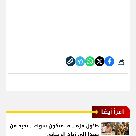
شارك
اقرأ أيضا
«لأوّل مرّة… ما منكون سوا»… تحية من
صيدا إلى زياد الرحباني