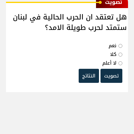
ﺗﺼﻮﻳﺖ
هل تعتقد ان الحرب الحالية في لبنان
ستمتد لحرب طويلة الامد؟
نعم
كلا
لا أعلم
تصويت
النتائج