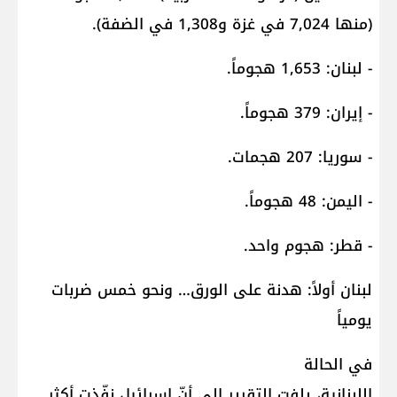
(منها 7,024 في غزة و1,308 في الضفة).
- لبنان: 1,653 هجوماً.
- إيران: 379 هجوماً.
- سوريا: 207 هجمات.
- اليمن: 48 هجوماً.
- قطر: هجوم واحد.
لبنان أولاً: هدنة على الورق… ونحو خمس ضربات
يومياً
في الحالة
اللبنانية، يلفت التقرير إلى أنّ إسرائيل نفّذت أكثر