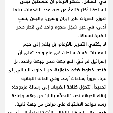
في المقابل، تُظهر الأرقام أنّ فلسطين تبقى
الساحة الأكثر كثافةً من حيث عدد الهجمات، بينما
تتوزّع الضربات على إيران وسوريا واليمن بنسبٍ
أدنى، في حين سُجِّل هجوم واحد في قطر ضمن
الفترة نفسها.
لا يكتفي التقرير بالأرقام، بل يلمّح إلى حجم
العمليات، فستّ ساحات في عام واحد تعني أنّ
إسرائيل لم تُبقِ المواجهة ضمن جبهة واحدة، بل
فتحت خطوط ضغط متوازية، من الجنوب اللبناني إلى
غزة، مروراً بساحات أبعد. وفي الحالة اللبنانية
تحديداً، تتحوّل كثافة الضربات إلى رسالة مزدوجة:
إبقاء الجبهة تحت "التحكّم بالنار" من جهة، وإعادة
رسم قواعد الاشتباك على مراحل من جهة ثانية،
فيما يبقى السؤال اللبناني الأشدّ إلحاحاً: إلى أي حد