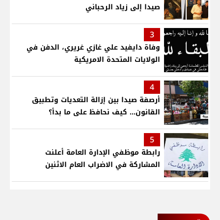
صيدا إلى زياد الرحباني
3
وفاة دايفيد علي غازي غريري، الدفن في
الولايات المتحدة الامريكية
4
أرصفة صيدا بين إزالة التعديات وتطبيق
القانون... كيف نحافظ على ما بدأ؟
5
رابطة موظفي الإدارة العامة أعلنت
المشاركة في الاضراب العام الاثنين