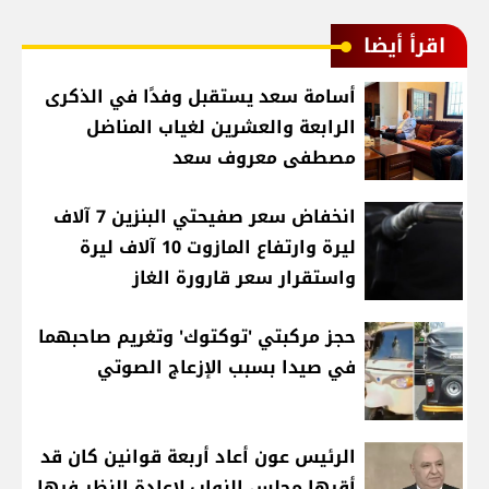
اقرأ أيضا
أسامة سعد يستقبل وفدًا في الذكرى
الرابعة والعشرين لغياب المناضل
مصطفى معروف سعد
انخفاض سعر صفيحتي البنزين 7 آلاف
ليرة وارتفاع المازوت 10 آلاف ليرة
واستقرار سعر قارورة الغاز
حجز مركبتي 'توكتوك' وتغريم صاحبهما
في صيدا بسبب الإزعاج الصوتي
الرئيس عون أعاد أربعة قوانين كان قد
أقرها مجلس النواب لإعادة النظر فيها