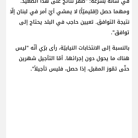
في شأنه بسرعة: "صفر نتائج على هذا الصعيد.
ومهما حصل (إقليميّاً) لا يمشي أيّ أمر في لبنان إلّا
نتيجة التوافق. تعيين حاجب في البلد يحتاج إلى
توافق".
بالنسبة إلى الانتخابات النيابيّة، رأى برّي أنّه "ليس
هناك ما يحول دون إجرائها. أمّا التأجيل شهرين
حتّى تمّوز المقبل، إذا حصل، فليس تأجيلاً".