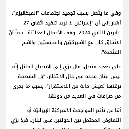
وفي ما يتّصل بسبب تجميد اجتماعات "الميكانيزم"،
أشار إلى أن "​إسرائيل​ لا تريد تنفيذ اتّفاق 27
تشرين الثاني 2024 لوقف الأعمال العدائيّة، علماً أنّ
الاتّفاق كان مع الأميركيّين والفرنسيّين والأمم
المتّحدة".
على صعيد متصل، مال برّي إلى الانطباع القائل إنّه
ليس لبنان وحده في حال الانتظار، "بل المنطقة
برمّتها تعيش حالة من اللاستقرار"، بسبب ما يجري
من صراعات في العديد من دولها.
أمّا عن تأثير المواجهة الأميركيّة الإيرانيّة أو
التفاوض المحتمل بين الدولتين على لبنان، فردّ برّي