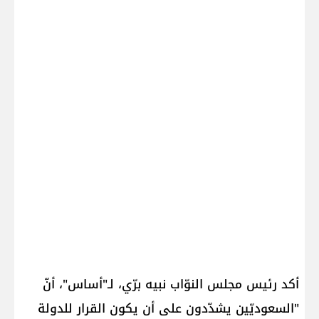
أكد رئيس مجلس النوّاب ​نبيه برّي​، لـ"أساس"، أنّ
"السعوديّين يشدّدون على أن يكون القرار للدولة