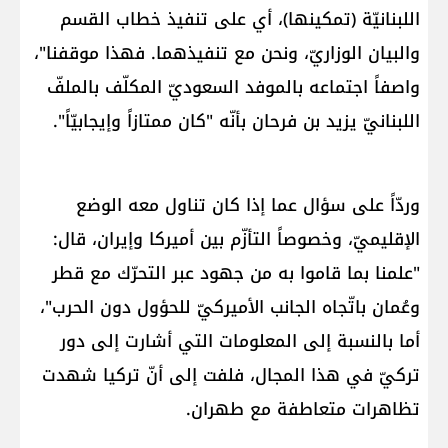
اللبنانيّة (تمكينها)، أي على تنفيذ خطاب القسم
والبيان الوزاريّ، ونحن مع تنفيذهما. فهذا موقفنا"،
واصفاً اجتماعه بالموفد السعوديّ المكلّف بالملفّ
اللبنانيّ ​يزيد بن فرحان​ بأنّه "كان ممتازاً وإيجابيّاً".
وردّاً على سؤال عما إذا كان تناول معه الوضع
الإقليميّ، وخصوصاً التأزّم بين أميركا وإيران، قال:
"علمنا بما قاموا به من جهود عبر التحرّك مع قطر
وعُمان باتّجاه الجانب الأميركيّ للحؤول دون الحرب"،
أما بالنسبة إلى المعلومات التي أشارت إلى دور
تركيّ في هذا المجال، فلفت إلى أنّ تركيا شهدت
تظاهرات متعاطفة مع طهران.