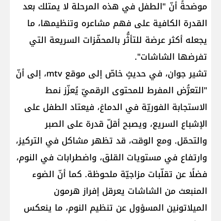
موضحةً أنّ "الطفل في هذه المرحلة لا يمتلك بعد
القدرة الكافية على فهم مشاعره وتنظيمها، ما
يجعله أكثر عرضة للتأثُّر بالمحفّزات السريعة التي
تفرضها الشاشات".
تشير جوان، في حديثٍ خاصّ إلى موقع mtv، إلى أنّ
"التعرُّض المفرط للمحتوى الرقميّ يُعزّز نمط
الاستجابة الفوريّة في الدماغ، فيعتاد الطفل على
الإشباع السريع، ويصبح أقلّ قدرة على الصبر
والتحمّل. ومع الوقت، قد تظهر مشاكل في التركيز،
وارتفاع في مستويات القلق، واضطرابات في النوم،
فضلًا عن تقلّبات مزاجيّة ملحوظة. كما أنّ الضوء
المنبعث من الشاشات يعرقل إفراز هرمون
الميلاتونين المسؤول عن تنظيم النوم، ما ينعكس