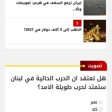
إيران ترفع السقف في هرمز: تعويضات
وإلّا...
5
الذهب إلى 5 آلاف دولار في 2027؟
ﺗﺼﻮﻳﺖ
هل تعتقد ان الحرب الحالية في لبنان
ستمتد لحرب طويلة الامد؟
نعم
كلا