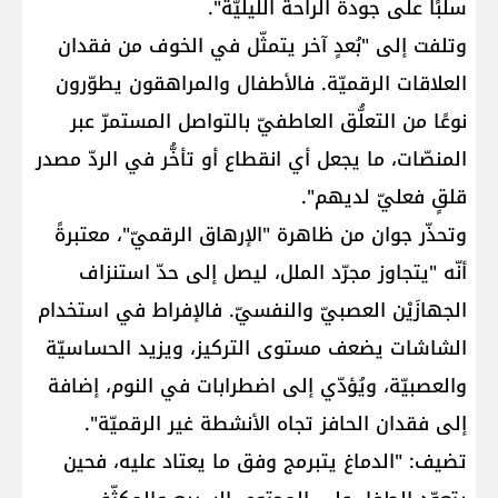
سلبًا على جودة الراحة الليليّة".
وتلفت إلى "بُعدٍ آخر يتمثّل في الخوف من فقدان
العلاقات الرقميّة. فالأطفال والمراهقون يطوّرون
نوعًا من التعلُّق العاطفيّ بالتواصل المستمرّ عبر
المنصّات، ما يجعل أي انقطاع أو تأخُّر في الردّ مصدر
قلقٍ فعليّ لديهم".
وتحذّر جوان من ظاهرة "الإرهاق الرقميّ"، معتبرةً
أنّه "يتجاوز مجرّد الملل، ليصل إلى حدّ استنزاف
الجهازَيْن العصبيّ والنفسيّ. فالإفراط في استخدام
الشاشات يضعف مستوى التركيز، ويزيد الحساسيّة
والعصبيّة، ويُؤدّي إلى اضطرابات في النوم، إضافة
إلى فقدان الحافز تجاه الأنشطة غير الرقميّة".
تضيف: "الدماغ يتبرمج وفق ما يعتاد عليه، فحين