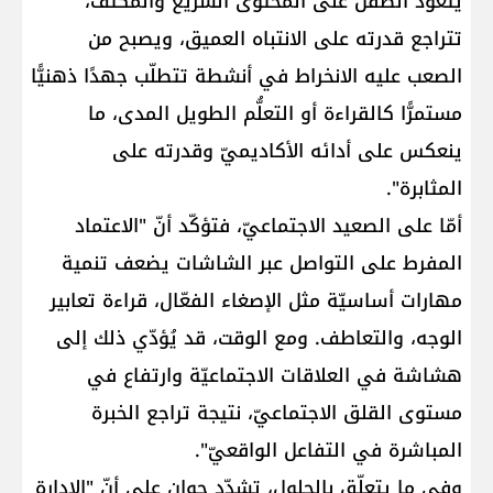
يتعوّد الطفل على المحتوى السريع والمكثّف،
تتراجع قدرته على الانتباه العميق، ويصبح من
الصعب عليه الانخراط في أنشطة تتطلّب جهدًا ذهنيًّا
مستمرًّا كالقراءة أو التعلُّم الطويل المدى، ما
ينعكس على أدائه الأكاديميّ وقدرته على
المثابرة".
أمّا على الصعيد الاجتماعيّ، فتؤكّد أنّ "الاعتماد
المفرط على التواصل عبر الشاشات يضعف تنمية
مهارات أساسيّة مثل الإصغاء الفعّال، قراءة تعابير
الوجه، والتعاطف. ومع الوقت، قد يُؤدّي ذلك إلى
هشاشة في العلاقات الاجتماعيّة وارتفاع في
مستوى القلق الاجتماعيّ، نتيجة تراجع الخبرة
المباشرة في التفاعل الواقعيّ".
وفي ما يتعلّق بالحلول، تشدّد جوان على أنّ "الإدارة