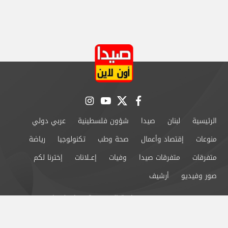
instagram
youtube
twitter
facebook
الرئيسية
لبنان
صيدا
شؤون فلسطينية
عربي دولي
منوعات
إقتصاد وأعمال
صحة وطب
تكنولوجيا
رياضة
متفرقات
متفرقات صيدا
وفيات
إعــلانات
إخترنا لكم
صور وفيديو
أرشيف
من نحن
سياسة الخصوصية
اتصل بنا
©2024 صيدا اون لاين All Rights Reserved.