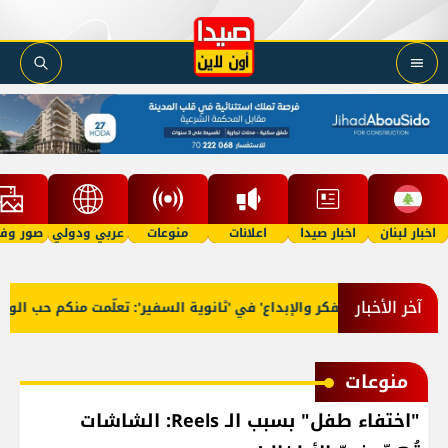
اخبار لبنان
اخبار صيدا
اعلانات
منوعات
عربي ودولي
صور وفي
آخر الأخبار
ّج 'فوج الفكر والإبداع' في 'ثانوية السفير': تعلّمت منكم حب الوطن و
منوعات
"اختفاء طفل" بسبب الـ Reels: الشاشات