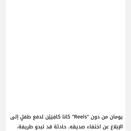
يومان من دون "Reels" كانا كافِيَيْن لدفع طفلٍ إلى
الإبلاغ عن اختفاء صديقه. حادثة قد تبدو طريفة،