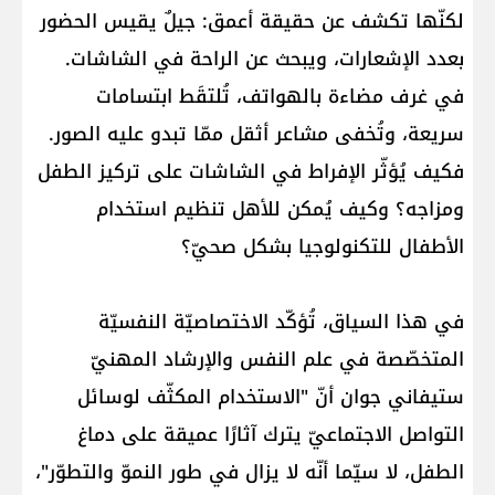
لكنّها تكشف عن حقيقة أعمق: جيلٌ يقيس الحضور
بعدد الإشعارات، ويبحث عن الراحة في الشاشات.
في غرف مضاءة بالهواتف، تُلتقَط ابتسامات
سريعة، وتُخفى مشاعر أثقل ممّا تبدو عليه الصور.
فكيف يُؤثّر الإفراط في الشاشات على تركيز الطفل
ومزاجه؟ وكيف يُمكن للأهل تنظيم استخدام
الأطفال للتكنولوجيا بشكل صحيّ؟
في هذا السياق، تُؤكّد الاختصاصيّة النفسيّة
المتخصّصة في علم النفس والإرشاد المهنيّ
ستيفاني جوان أنّ "الاستخدام المكثّف لوسائل
التواصل الاجتماعيّ يترك آثارًا عميقة على دماغ
الطفل، لا سيّما أنّه لا يزال في طور النموّ والتطوّر"،