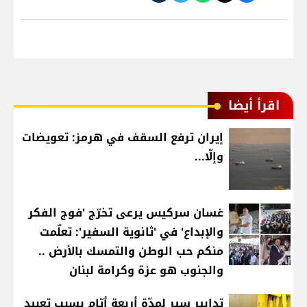
اقرأ أيضا
إيران ترفع السقف في هرمز: تعويضات
وإلّا...
غسان سركيس يرعى تخرّج 'فوج الفكر
والإبداع' في 'ثانوية السفير': تعلّمت
منكم حب الوطن والتمسك بالأرض ..
والجنوب هو عزة وكرامة لبنان
تدابير سير لمدّة أربعة أيّام بسبب تعبيد