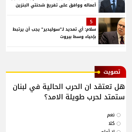
أعماله ووافق على تفريغ شحنتي البنزين
5
سلام: أي تمديد لـ"سوليدير" يجب أن يرتبط
بإحياء وسط بيروت
ﺗﺼﻮﻳﺖ
هل تعتقد ان الحرب الحالية في لبنان
ستمتد لحرب طويلة الامد؟
نعم
كلا
لا أعلم