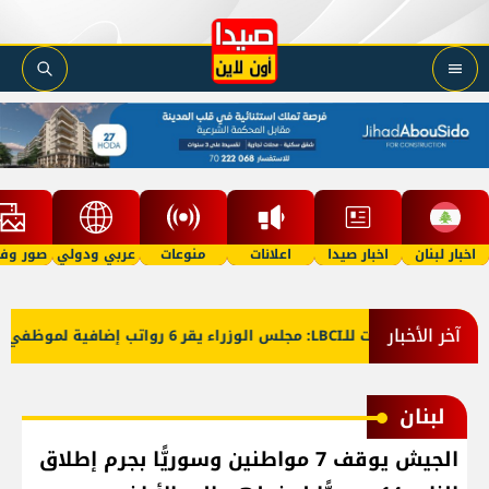
اخبار لبنان
اخبار صيدا
اعلانات
منوعات
عربي ودولي
صور وفي
آخر الأخبار
معلومات للـLBCI: مجلس الوزراء يقر 6 رواتب إضافية لموظفي القطاع العام وصرف الفروقات بأثر رجعي منذ آذار
لبنان
الجيش يوقف 7 مواطنين وسوريًّا بجرم إطلاق