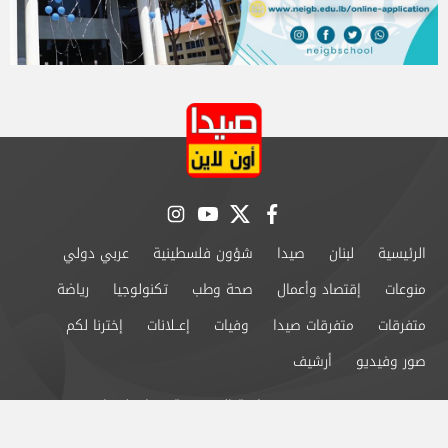
instagram
youtube
twitter
facebook
الرئيسية
لبنان
صيدا
شؤون فلسطينية
عربي دولي
منوعات
إقتصاد وأعمال
صحة وطب
تكنولوجيا
رياضة
متفرقات
متفرقات صيدا
وفيات
إعــلانات
إخترنا لكم
صور وفيديو
أرشيف
من نحن
سياسة الخصوصية
اتصل بنا
©2024 صيدا اون لاين All Rights Reserved.