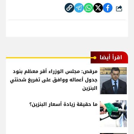
شارك
اقرأ أيضا
مرقص: مجلس الوزراء أقر معظم بنود
جدول أعماله ووافق على تفريغ شحنتي
البنزين
ما حقيقة زيادة أسعار البنزين؟