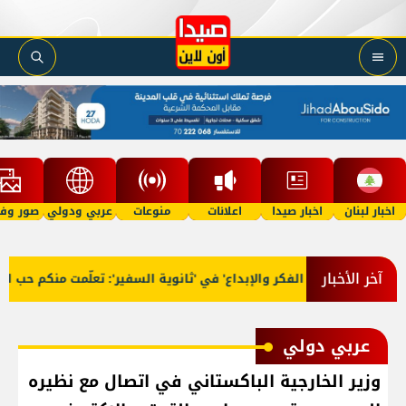
اخبار لبنان
اخبار صيدا
اعلانات
منوعات
عربي ودولي
صور وفي
آخر الأخبار
تخرّج 'فوج الفكر والإبداع' في 'ثانوية السفير': تعلّمت منكم حب الوطن
عربي دولي
وزير الخارجية الباكستاني في اتصال مع نظيره